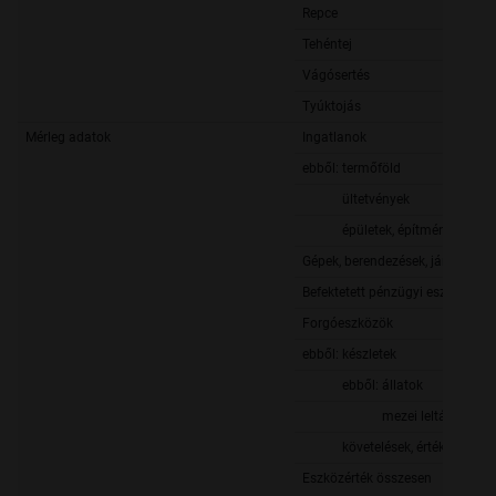
Repce
Tehéntej
Vágósertés
Tyúktojás
Mérleg adatok
Ingatlanok
ebből: termőföld
ültetvények
épületek, építmények
Gépek, berendezések, járművek
Befektetett pénzügyi eszközök
Forgóeszközök
ebből: készletek
ebből: állatok
mezei leltár
követelések, értékpapírok, 
Eszközérték összesen