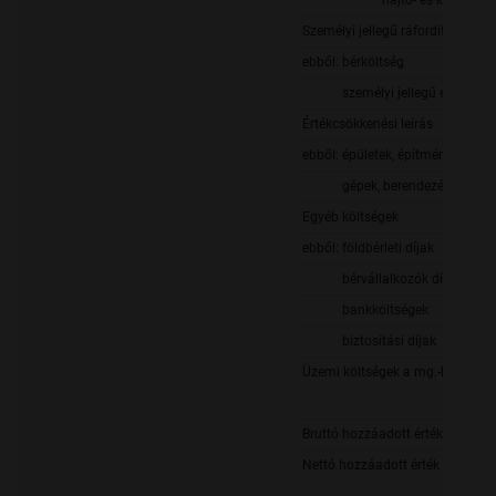
hajtó- és kenőanya
Személyi jellegű ráfordítások
ebből: bérköltség
személyi jellegű egyéb kifi
Értékcsökkenési leírás
ebből: épületek, építmények
gépek, berendezések, járm
Egyéb költségek
ebből: földbérleti díjak
bérvállalkozók díja
bankköltségek
biztosítási díjak
Üzemi költségek a mg.-ban öss
Bruttó hozzáadott érték
Nettó hozzáadott érték