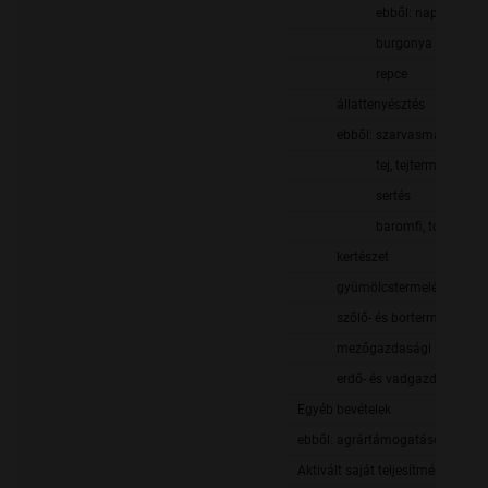
ebből: napraforgó
burgonya
repce
állattenyésztés
ebből: szarvasmarha
tej, tejtermékek
sertés
baromfi, tojás
kertészet
gyümölcstermelés
szőlő- és bortermelés
mezőgazdasági szolgálta
erdő- és vadgazdálkodás
Egyéb bevételek
ebből: agrártámogatások
Aktivált saját teljesítmények