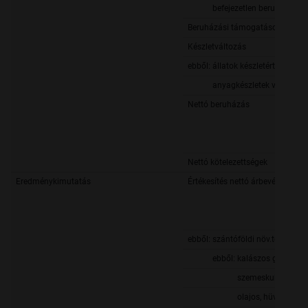
befejezetlen beruházások
Beruházási támogatások
Készletváltozás
ebből: állatok készletérték válto
anyagkészletek változása
Nettó beruházás
Nettó kötelezettségek
Eredménykimutatás
Értékesítés nettó árbevétele a m
ebből: szántóföldi növ.term., gy
ebből: kalászos gabonafé
szemeskukorica
olajos, hüvelyes és ro