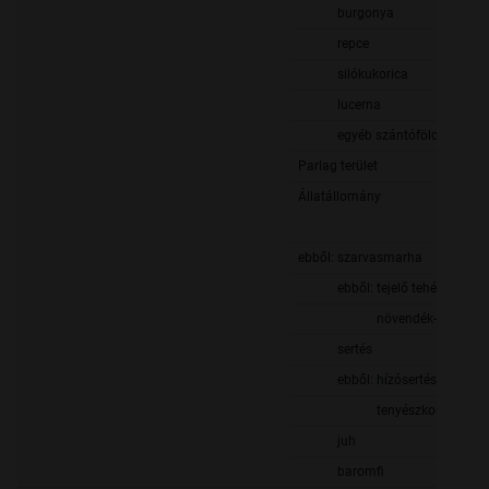
burgonya
repce
silókukorica
lucerna
egyéb szántóföldi takarmá
Parlag terület
Állatállomány
ebből: szarvasmarha
ebből: tejelő tehén
növendék- és hízóáll
sertés
ebből: hízósertés
tenyészkoca
juh
baromfi