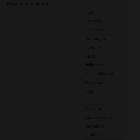
Hozamok, értékesítési árak
Búza
Rozs
Őszi árpa
Szemeskukorica
Napraforgó
Burgonya
Repce
Tejhozam
Malac (felnevelt)
Tyúktojás
Búza
Rozs
Őszi árpa
Szemeskukorica
Napraforgó
Burgonya