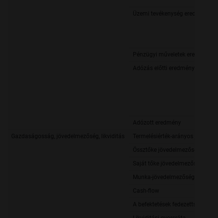
Üzemi tevékenység eredménye a
Pénzügyi műveletek eredménye
Adózás előtti eredmény
Adózott eredmény
Gazdaságosság, jövedelmezőség, likviditás
Termelésiérték-arányos jövedel
Össztőke jövedelmezősége
Saját tőke jövedelmezősége
Munka-jövedelmezőség
Cash-flow
A befektetések fedezettsége