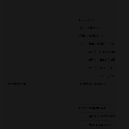
Saját tőke
Céltartalékok
Kötelezettségek
ebből: hosszú lejáratú kötelezet
ebből: beruházási és fejl. h
rövid lejáratú kötelezettsé
ebből: szállítók
röv. lej. hitelek és kö
Befektetések
Bruttó beruházás
ebből: ingatlanok
gépek, berendezések, járm
tenyészállatok