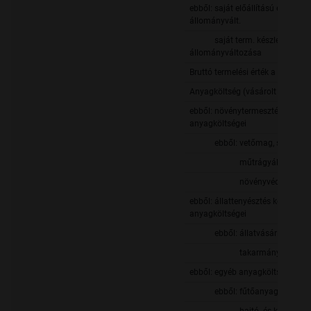
ebből: saját előállítású eszközök
állományvált.
saját term. készletek
állományváltozása
Bruttó termelési érték a mg-ban
Anyagköltség (vásárolt anyagok
ebből: növénytermesztés közvet
anyagköltségei
ebből: vetőmag, szaporító
műtrágyák
növényvédőszerek
ebből: állattenyésztés közvetlen
anyagköltségei
ebből: állatvásárlás
takarmányvásárlá
ebből: egyéb anyagköltség
ebből: fűtőanyag, áram, v