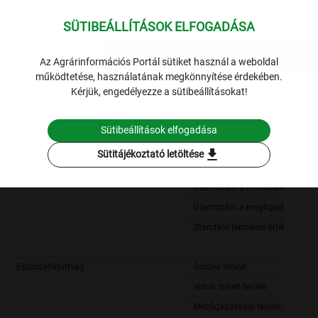
SÜTIBEÁLLÍTÁSOK ELFOGADÁSA
expand_more
Lekérdezések
Az Agrárinformációs Portál sütiket használ a weboldal
működtetése, használatának megkönnyítése érdekében.
Kérjük, engedélyezze a sütibeállításokat!
Szűrési feltételek
Sütibeállítások elfogadása
download
Sütitájékoztató letöltése
Üzemméret
Adat, mutató
Üzemméret
Adat, mutató
Üzemszám a mintában
Üzemszám a megfigyelt alapso
Standard termelési érték
Eszközellátottság
Összes terület
ebből: bérelt terület
Mezőgazdasági terület (MT)