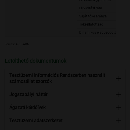
Likviditási gyorsráta
Likviditási ráta
Saját tőke aránya
Tőkeellátottság
Dinamikus eladósodottsági mut
Forrás: AKI FADN
Letölthető dokumentumok
Tesztüzemi Információs Rendszerben használt
számosállat szorzók
Jogszabályi háttér
Ágazati kérdőívek
Tesztüzemi adatszerkezet