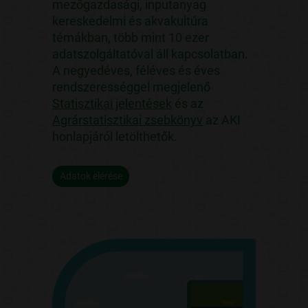
mezőgazdasági, inputanyag
kereskedelmi és akvakultúra
témákban, több mint 10 ezer
adatszolgáltatóval áll kapcsolatban.
A negyedéves, féléves és éves
rendszerességgel megjelenő
Statisztikai jelentések
és az
Agrárstatisztikai zsebkönyv
az AKI
honlapjáról letölthetők.
Adatok elérése