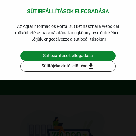
SÜTIBEÁLLÍTÁSOK ELFOGADÁSA
expand_less
Kertészet
Lekérdezések
Az Agrárinformációs Portál sütiket használ a weboldal
működtetése, használatának megkönnyítése érdekében.
search
Kérjük, engedélyezze a sütibeállításokat!
Zöldségfélék és gyümölcsök naturália adatai
Sütibeállítások elfogadása
és termelési költségei
download
Sütitájékoztató letöltése
Kertészeti gazdaságok pénzügyi adatai
Zöldségfélék és gyümölcsök piaci árai