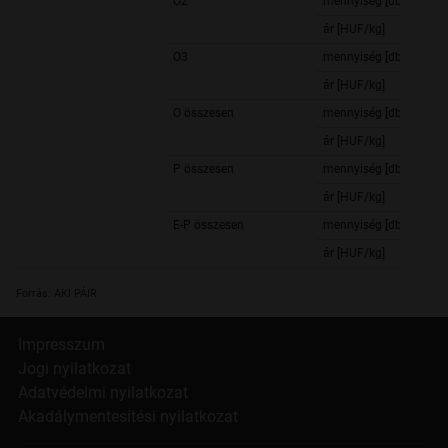
O2
mennyiség [db]
ár [HUF/kg]
O3
mennyiség [db]
ár [HUF/kg]
O összesen
mennyiség [db]
ár [HUF/kg]
P összesen
mennyiség [db]
ár [HUF/kg]
E-P összesen
mennyiség [db]
ár [HUF/kg]
Forrás: AKI PÁIR
Impresszum
Jogi nyilatkozat
Adatvédelmi nyilatkozat
Akadálymentesítési nyilatkozat