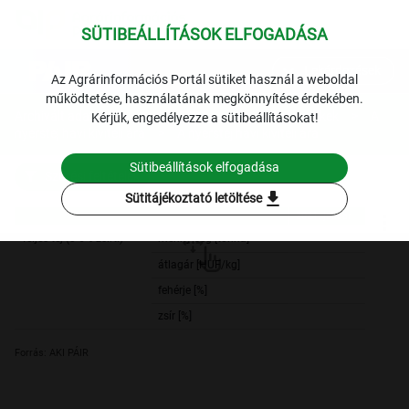
SÜTIBEÁLLÍTÁSOK ELFOGADÁSA
expand_more
Lekérdezések
Az Agrárinformációs Portál sütiket használ a weboldal
működtetése, használatának megkönnyítése érdekében.
Archivált adatok
Archív 2021
Tej és tejtermékek
A
Kérjük, engedélyezze a sütibeállításokat!
nyerstej havi kiviteli ára
A nyerstej havi kiviteli ára
Sütibeállítások elfogadása
Szűrési feltételek
download
Sütitájékoztató letöltése
2021. január
2021. január
Teljes tej (3-6% zsírt.)
mennyiség [tonna]
12 791,
átlagár [HUF/kg]
100,
fehérje [%]
3,
zsír [%]
3,
Forrás: AKI PÁIR