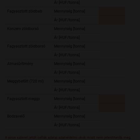
Ár [HUF/tonna]
497 0
Fagyasztott zöldbab
Mennyiség [tonna]
Ár [HUF/tonna]
Konzerv zöldborsó
Mennyiség [tonna]
4 183,
Ár [HUF/tonna]
492 6
Fagyasztott zöldborsó
Mennyiség [tonna]
673,
Ár [HUF/tonna]
442 1
Almasűrítmény
Mennyiség [tonna]
530,
Ár [HUF/tonna]
636 4
Meggybefőtt (720 ml)
Mennyiség [tonna]
2 287,
Ár [HUF/tonna]
372 8
Fagyasztott meggy
Mennyiség [tonna]
Ár [HUF/tonna]
Bodzavelő
Mennyiség [tonna]
Ár [HUF/tonna]
A piros színnel jelölt cellák adatai adatvédelmi okok miatt nem jeleníthetők meg.