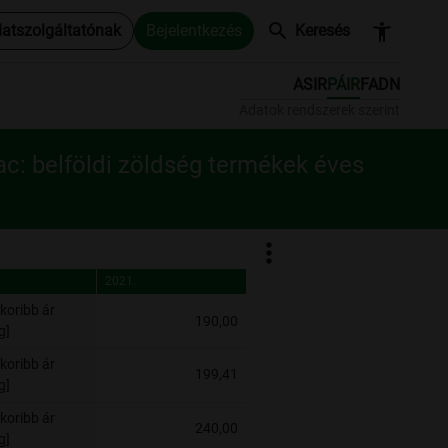
search
accessibility_new
datszolgáltatónak
Bejelentkezés
Keresés
ASIR
PÁIR
FADN
Adatok rendszerek szerint
ac: belföldi zöldség termékek éves
2021.
2021.
koribb ár
190,00
g]
koribb ár
199,41
g]
koribb ár
240,00
g]