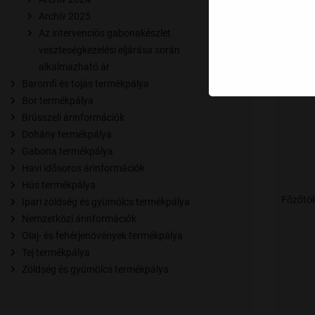
Archív 2025
Az intervenciós gabonakészlet
Görögd
veszteségkezelési eljárása során
alkalmazható ár
Baromfi és tojás termékpálya
Bor termékpálya
Brüsszeli árinformációk
Dohány termékpálya
Gabona termékpálya
Havi idősoros árinformációk
Hús termékpálya
Főzőtö
Ipari zöldség és gyümölcs termékpálya
Nemzetközi árinformációk
Olaj- és fehérjenövények termékpálya
Tej termékpálya
Zöldség és gyümölcs termékpálya