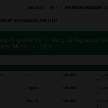
Kapcsolat
Hu
Jelentkezés tesztüzemi a
zet
Élelmiszergazdaság
Biomassza
ség és gyümölcs
Szegedi fogyasztói pi
akoribb ára
2021.
ya
Condor
szabadföldi
Leggya
[HUF/k
Cleopatra
szabadföldi
Leggya
[HUF/k
Hópehely
szabadföldi
Leggya
[HUF/k