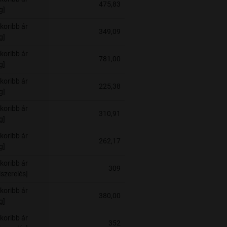
475,83
g]
koribb ár
349,09
g]
koribb ár
781,00
g]
koribb ár
225,38
g]
koribb ár
310,91
g]
koribb ár
262,17
g]
koribb ár
309
szerelés]
koribb ár
380,00
g]
koribb ár
352