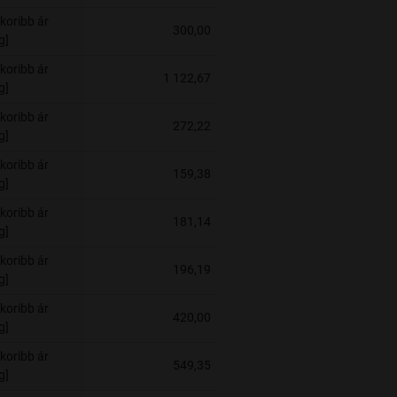
koribb ár
300,00
g]
koribb ár
1 122,67
g]
koribb ár
272,22
g]
koribb ár
159,38
g]
koribb ár
181,14
g]
koribb ár
196,19
g]
koribb ár
420,00
g]
koribb ár
549,35
g]