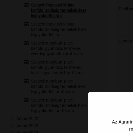
Szegedi fogyasztói piac:
Padlizs
belföldi zöldség termékek éves
leggyakoribb ára
Szegedi fogyasztói piac:
belföldi zöldség termékek havi
leggyakoribb ára
Uborka
Szegedi nagybani piac:
belföldi gyümölcs termékek
éves leggyakoribb bruttó ára
Szegedi nagybani piac:
belföldi gyümölcs termékek
havi leggyakoribb bruttó ára
Szegedi nagybani piac:
belföldi zöldség termékek éves
leggyakoribb bruttó ára
Szegedi nagybani piac:
Sárgad
belföldi zöldség termékek havi
leggyakoribb bruttó ára
Archív 2022
Az Agrári
Archív 2023
m
Archív 2024