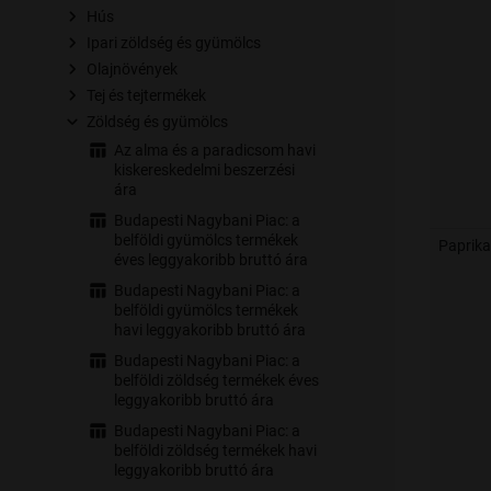
Hús
Ipari zöldség és gyümölcs
Olajnövények
Tej és tejtermékek
Zöldség és gyümölcs
Az alma és a paradicsom havi
kiskereskedelmi beszerzési
ára
Budapesti Nagybani Piac: a
belföldi gyümölcs termékek
Paprika
éves leggyakoribb bruttó ára
Budapesti Nagybani Piac: a
belföldi gyümölcs termékek
havi leggyakoribb bruttó ára
Budapesti Nagybani Piac: a
belföldi zöldség termékek éves
leggyakoribb bruttó ára
Budapesti Nagybani Piac: a
belföldi zöldség termékek havi
leggyakoribb bruttó ára