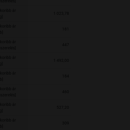
szerelés]
koribb ár
1 023,78
g]
koribb ár
181
b]
koribb ár
447
szerelés]
koribb ár
1 492,00
g]
koribb ár
184
b]
koribb ár
460
szerelés]
koribb ár
527,20
g]
koribb ár
309
b]