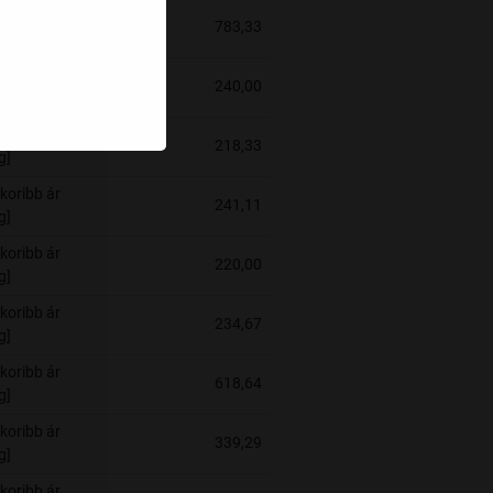
koribb ár
783,33
g]
koribb ár
240,00
g]
koribb ár
218,33
g]
koribb ár
241,11
g]
koribb ár
220,00
g]
koribb ár
234,67
g]
koribb ár
618,64
g]
koribb ár
339,29
g]
koribb ár