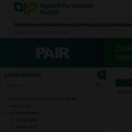
Növénytermesztés
Állattenyésztés
Halgazdálkodás
Kertés
Adatok tematikus bontásban
Zöld
leggy
Lekérdezések
arrow_back
search
Burgon
Fontosabb termékek heti/havi ára és
mennyisége
Archivált adatok
Archív 2004
Archív 2005