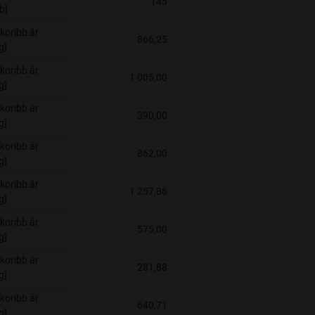
145
b]
koribb ár
866,25
g]
koribb ár
1 005,00
g]
koribb ár
390,00
g]
koribb ár
862,00
g]
koribb ár
1 257,86
g]
koribb ár
575,00
g]
koribb ár
281,88
g]
koribb ár
640,71
g]