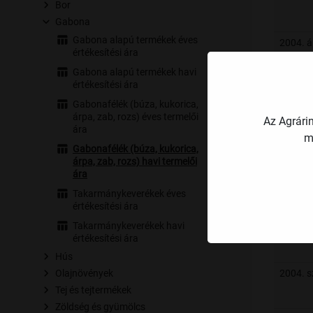
Bor
Gabona
Gabona alapú termékek éves
2004. áp
értékesítési ára
Gabona alapú termékek havi
értékesítési ára
2004. 
Gabonafélék (búza, kukorica,
árpa, zab, rozs) éves termelői
Az Agrári
ára
2004. j
m
Gabonafélék (búza, kukorica,
árpa, zab, rozs) havi termelői
ára
2004. jú
Takarmánykeverékek éves
értékesítési ára
Takarmánykeverékek havi
2004. 
értékesítési ára
Hús
Olajnövények
2004. 
Tej és tejtermékek
Zöldség és gyümölcs