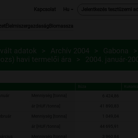
Kapcsolat
Hu
Jelentkezés tesztüzemi a
zet
Élelmiszergazdaság
Biomassza
vált adatok
Archív 2004
Gabona
rozs) havi termelői ára
2004. január-2
Búza
Kukoric
Búza
Kukoric
anuár
Menniység [tonna]
6 424,86
ár [HUF/tonna]
41 890,83
ebruár
Menniység [tonna]
1 049,04
ár [HUF/tonna]
44 695,91
árcius
Menniység [tonna]
3 960,84