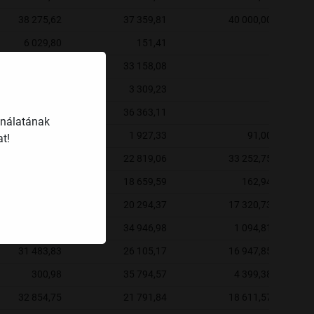
38 275,62
37 359,81
40 000,00
6 029,80
151,41
-
36 982,29
33 158,08
-
12 632,10
3 309,23
-
39 237,20
36 363,11
-
ználatának
16 686,21
1 927,33
91,00
t!
36 751,12
22 819,06
33 252,75
3 248,48
18 659,59
162,94
38 613,15
20 294,37
17 320,73
797,32
34 946,98
1 094,81
31 483,83
26 105,17
16 947,85
300,98
35 794,57
4 399,38
32 854,75
21 791,84
18 611,57