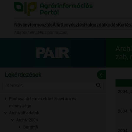
Növénytermesztés
Állattenyésztés
Halgazdálkodás
Kertés
Adatok tematikus bontásban
Archi
zab, 
Lekérdezések
arrow_back
search
2004. j
Fontosabb termékek heti/havi ára és
mennyisége
2004. f
Archivált adatok
Archív 2004
Baromfi
2004. m