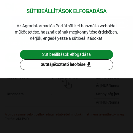
SÜTIBEÁLLÍTÁSOK ELFOGADÁSA
expand_more
Lekérdezések
Az Agrárinformációs Portál sütiket használ a weboldal
működtetése, használatának megkönnyítése érdekében.
Archivált adatok
Archív 2019
Olajnövények
A
Kérjük, engedélyezze a sütibeállításokat!
repceolaj és -dara éves értékesítési ára
2019.
Sütibeállítások elfogadása
Szűrési feltételek
download
Sütitájékoztató letöltése
Repcemagolaj
ömlesztett nyers
Mennyiség [tonna]
Ár [HUF/tonna]
Repcedara
-
Mennyiség [tonna]
Ár [HUF/tonna]
A piros színnel jelölt cellák adatai adatvédelmi okok miatt nem jeleníthetők meg.
Forrás: AKI PÁIR