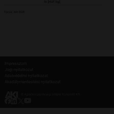
Ár [HUF/kg]
152,
Forrás: AKI PÁIR
Impresszum
Jogi nyilatkozat
Adatvédelmi nyilatkozat
Akadálymentesítési nyilatkozat
© Agrárközgazdasági Intézet Nonprofit Kft.