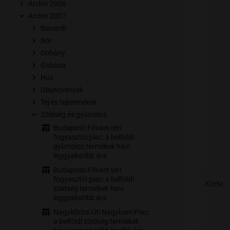
Archív 2006
Archív 2007
Baromfi
Bor
Dohány
Gabona
Hús
Olajnövények
Tej és tejtermékek
Zöldség és gyümölcs
Budapesti Fővám téri
fogyasztói piac: a belföldi
gyümölcs termékek havi
leggyakoribb ára
Budapesti Fővám téri
fogyasztói piac: a belföldi
Körte
zöldség termékek havi
leggyakoribb ára
Nagykőrösi Úti Nagybani Piac:
a belföldi zöldség termékek