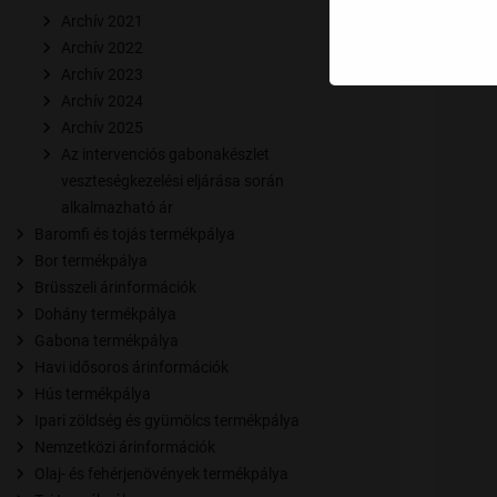
Archív 2021
Archív 2022
Archív 2023
Archív 2024
Archív 2025
Az intervenciós gabonakészlet
veszteségkezelési eljárása során
alkalmazható ár
Baromfi és tojás termékpálya
Bor termékpálya
Brüsszeli árinformációk
Dohány termékpálya
Gabona termékpálya
Havi idősoros árinformációk
Hús termékpálya
Ipari zöldség és gyümölcs termékpálya
Nemzetközi árinformációk
Olaj- és fehérjenövények termékpálya