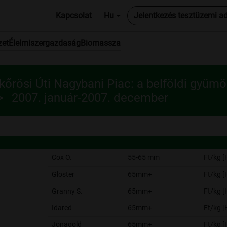
Kapcsolat
Hu
Jelentkezés tesztüzemi a
zet
Élelmiszergazdaság
Biomassza
őrösi Úti Nagybani Piac: a belföldi gyümö
2007. január-2007. december
Cox O.
55-65 mm
Ft/kg 
Gloster
65mm+
Ft/kg 
Granny S.
65mm+
Ft/kg 
Idared
65mm+
Ft/kg 
Jonagold
65mm+
Ft/kg 