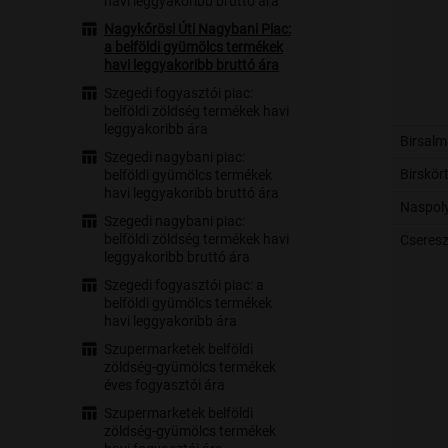
havi leggyakoribb bruttó ára
Nagykőrösi Úti Nagybani Piac:
a belföldi gyümölcs termékek
havi leggyakoribb bruttó ára
Szegedi fogyasztói piac:
belföldi zöldség termékek havi
leggyakoribb ára
Birsal
Szegedi nagybani piac:
Birskör
belföldi gyümölcs termékek
havi leggyakoribb bruttó ára
Naspol
Szegedi nagybani piac:
belföldi zöldség termékek havi
Cseres
leggyakoribb bruttó ára
Szegedi fogyasztói piac: a
belföldi gyümölcs termékek
havi leggyakoribb ára
Szupermarketek belföldi
zöldség-gyümölcs termékek
éves fogyasztói ára
Szupermarketek belföldi
zöldség-gyümölcs termékek