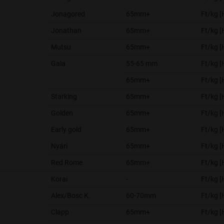
Jonagored
65mm+
Ft/kg 
Jonathan
65mm+
Ft/kg 
Mutsu
65mm+
Ft/kg 
Gala
55-65 mm
Ft/kg 
65mm+
Ft/kg 
Starking
65mm+
Ft/kg 
Golden
65mm+
Ft/kg 
Early gold
65mm+
Ft/kg 
Nyári
65mm+
Ft/kg 
Red Rome
65mm+
Ft/kg 
Korai
-
Ft/kg 
Alex/Bosc K.
60-70mm
Ft/kg 
Clapp
65mm+
Ft/kg 