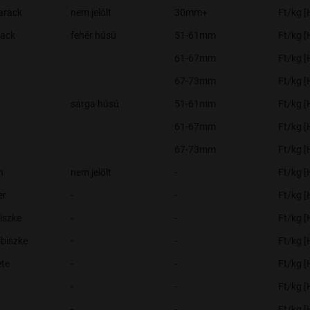
arack
nem jelölt
30mm+
Ft/kg 
rack
fehér húsú
51-61mm
Ft/kg 
61-67mm
Ft/kg 
67-73mm
Ft/kg 
sárga húsú
51-61mm
Ft/kg 
61-67mm
Ft/kg 
67-73mm
Ft/kg 
n
nem jelölt
-
Ft/kg 
er
-
-
Ft/kg 
biszke
-
-
Ft/kg 
ibiszke
-
-
Ft/kg 
te
-
-
Ft/kg 
-
-
Ft/kg 
-
-
Ft/kg 