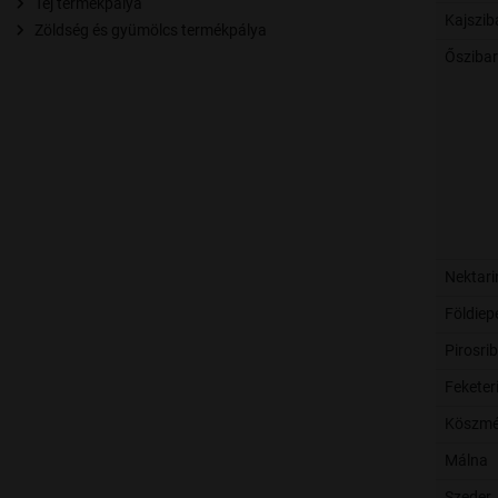
Tej termékpálya
Kajszib
Zöldség és gyümölcs termékpálya
Ősziba
Nektari
Földiep
Pirosri
Feketer
Köszmé
Málna
Szeder