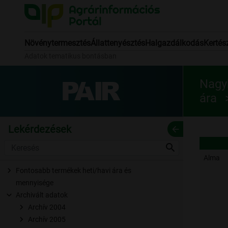
Növénytermesztés
Állattenyésztés
Halgazdálkodás
Kertés
Adatok tematikus bontásban
Nagyk
ára
Lekérdezések
arrow_back
search
Alma
Fontosabb termékek heti/havi ára és
mennyisége
Archivált adatok
Archív 2004
Archív 2005