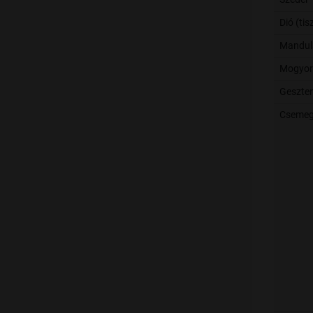
Dió (tis
Mandula
Mogyoró
Geszte
Csemeg