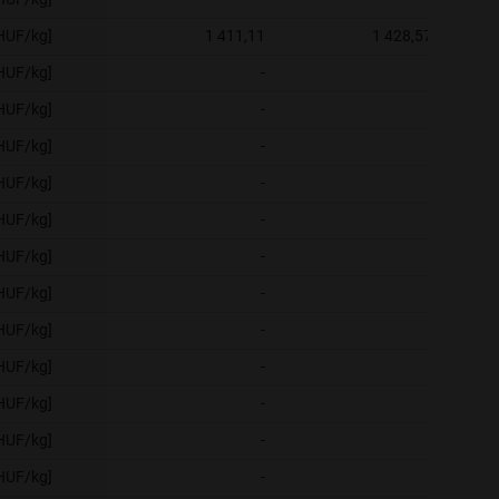
[HUF/kg]
1 411,11
1 428,57
[HUF/kg]
-
-
[HUF/kg]
-
-
[HUF/kg]
-
-
[HUF/kg]
-
-
[HUF/kg]
-
-
[HUF/kg]
-
-
[HUF/kg]
-
-
[HUF/kg]
-
-
[HUF/kg]
-
-
[HUF/kg]
-
-
[HUF/kg]
-
-
[HUF/kg]
-
-