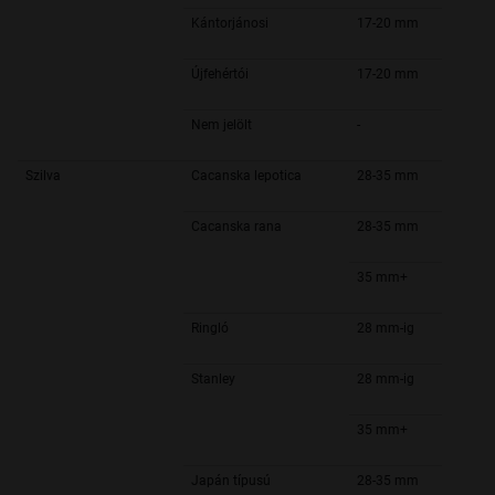
Kántorjánosi
17-20 mm
Újfehértói
17-20 mm
Nem jelölt
-
Szilva
Cacanska lepotica
28-35 mm
Cacanska rana
28-35 mm
35 mm+
Ringló
28 mm-ig
Stanley
28 mm-ig
35 mm+
Japán típusú
28-35 mm