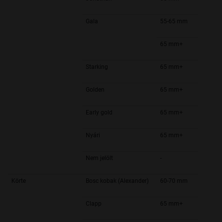
Gala
55-65 mm
65 mm+
Starking
65 mm+
Golden
65 mm+
Early gold
65 mm+
Nyári
65 mm+
Nem jelölt
-
Körte
Bosc kobak (Alexander)
60-70 mm
Clapp
65 mm+