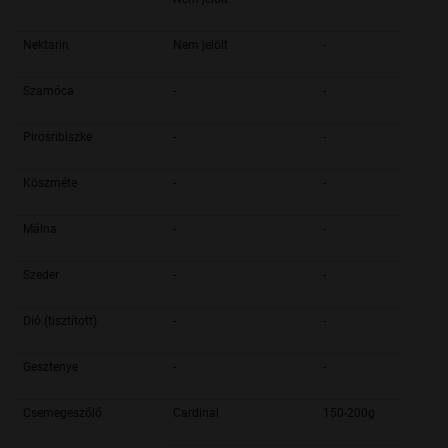
Nektarin
Nem jelölt
-
Szamóca
-
-
Pirosribiszke
-
-
Köszméte
-
-
Málna
-
-
Szeder
-
-
Dió (tisztított)
-
-
Gesztenye
-
-
Csemegeszőlő
Cardinal
150-200g