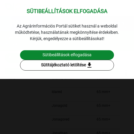
SÜTIBEÁLLÍTÁSOK ELFOGADÁSA
expand_more
Lekérdezések
Az Agrárinformációs Portál sütiket használ a weboldal
működtetése, használatának megkönnyítése érdekében.
Budapesti Nagybani Piac: a belföldi gyümölcs termékek éves
Kérjük, engedélyezze a sütibeállításokat!
leggyakoribb bruttó ára
2023.
Sütibeállítások elfogadása
Szűrési feltételek
download
Sütitájékoztató letöltése
Alma
Granny Smith
65 mm+
Idared
65 mm+
Jonagold
65 mm+
Jonagored
65 mm+
Jonathan
65 mm+