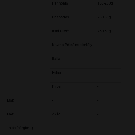
Pannónia
150-200g
Chasselas
75-150g
Irsai Olivér
75-150g
Kozma Pálné muskotály
-
Italia
-
Fehér
-
Piros
-
Mák
-
-
Méz
Akác
-
Tojás (sárgított)
-
-