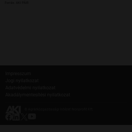
Forrás: AKI PÁIR
Impresszum
Jogi nyilatkozat
Adatvédelmi nyilatkozat
Akadálymentesítési nyilatkozat
© Agrárközgazdasági Intézet Nonprofit Kft.