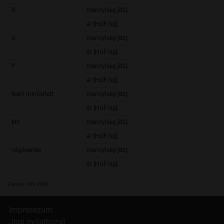
R
mennyiség [db]
28 5
ár [HUF/kg]
405,
O
mennyiség [db]
2 9
ár [HUF/kg]
377,
P
mennyiség [db]
5
ár [HUF/kg]
386,
Nem minősített
mennyiség [db]
54 2
ár [HUF/kg]
431,
M1
mennyiség [db]
73 7
ár [HUF/kg]
353,
vágósertés
mennyiség [db]
2 851 4
ár [HUF/kg]
453,
Forrás: AKI PÁIR
Impresszum
Jogi nyilatkozat