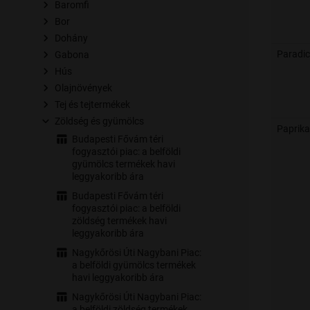
Baromfi
Bor
Dohány
Paradi
Gabona
Hús
Olajnövények
Tej és tejtermékek
Zöldség és gyümölcs
Paprika
Budapesti Fővám téri
fogyasztói piac: a belföldi
gyümölcs termékek havi
leggyakoribb ára
Budapesti Fővám téri
fogyasztói piac: a belföldi
zöldség termékek havi
leggyakoribb ára
Nagykőrösi Úti Nagybani Piac:
a belföldi gyümölcs termékek
havi leggyakoribb ára
Nagykőrösi Úti Nagybani Piac:
a belföldi zöldség termékek