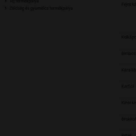
Tej termékpálya
Fejes k
Zöldség és gyümölcs termékpálya
Kelkáp
Bimbós 
Karalá
Karfiol
Kínai ke
Brokkol
Retek