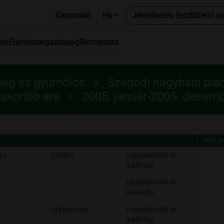
Kapcsolat
Hu
Jelentkezés tesztüzemi a
zet
Élelmiszergazdaság
Biomassza
ség és gyümölcs
Szegedi nagybani piac
akoribb ára
2005. január-2005. decem
2005. j
2005. j
ya
Condor
Leggyakoribb ár
[HUF/kg]
Leggyakoribb ár
[HUF/db]
Új burgonya
Leggyakoribb ár
[HUF/kg]