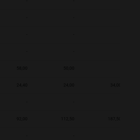
-
-
-
-
-
-
-
-
-
-
-
-
58,00
50,00
-
24,40
24,00
34,00
-
-
-
92,00
112,50
187,50
-
-
-