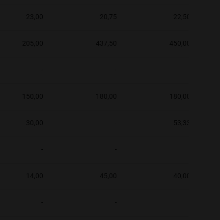
23,00
20,75
22,50
205,00
437,50
450,00
-
-
-
150,00
180,00
180,00
30,00
-
53,33
-
-
-
14,00
45,00
40,00
-
-
-