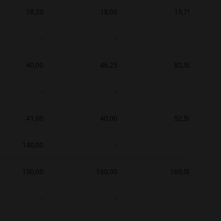
18,20
18,00
15,75
-
-
-
40,00
46,25
82,50
-
-
-
41,00
40,00
52,50
140,00
-
-
150,00
160,00
160,00
-
-
-