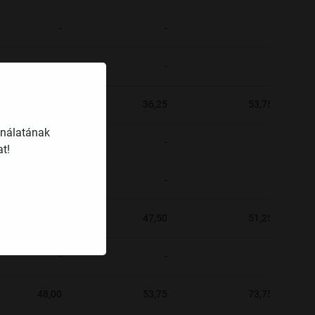
-
-
-
-
-
-
56,25
36,25
53,75
ználatának
-
-
-
t!
-
-
-
50,00
47,50
51,25
-
-
-
48,00
53,75
73,75