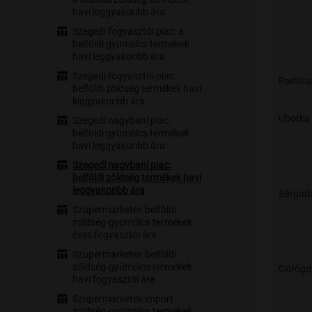
havi leggyakoribb ára
Szegedi fogyasztói piac: a
belföldi gyümölcs termékek
havi leggyakoribb ára
Szegedi fogyasztói piac:
Padlizs
belföldi zöldség termékek havi
leggyakoribb ára
Uborka
Szegedi nagybani piac:
belföldi gyümölcs termékek
havi leggyakoribb ára
Szegedi nagybani piac:
belföldi zöldség termékek havi
leggyakoribb ára
Sárgad
Szupermarketek belföldi
zöldség-gyümölcs termékek
éves fogyasztói ára
Szupermarketek belföldi
zöldség-gyümölcs termékek
Görögd
havi fogyasztói ára
Szupermarketek import
zöldség-gyümölcs termékek