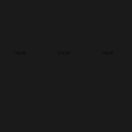
-
-
-
-
-
-
-
-
-
176,00
210,00
190,00
-
-
-
-
-
-
-
-
-
-
-
-