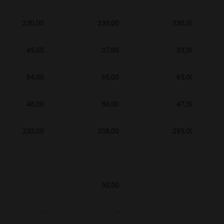
230,00
230,00
230,00
45,00
37,00
33,00
84,00
65,00
65,00
48,00
50,00
47,50
232,00
238,00
295,00
-
-
-
-
50,00
-
-
-
-