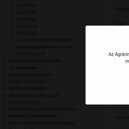
Archív 2021
Petrezs
Archív 2022
Archív 2023
Zeller
Archív 2024
Archív 2025
Az intervenciós gabonakészlet
veszteségkezelési eljárása során
Az Agrári
alkalmazható ár
Kapor
m
Baromfi és tojás termékpálya
Bor termékpálya
Spenót/
Brüsszeli árinformációk
Dohány termékpálya
Cékla
Gabona termékpálya
Havi idősoros árinformációk
Hús termékpálya
Ipari zöldség és gyümölcs termékpálya
Nemzetközi árinformációk
Fejes s
Olaj- és fehérjenövények termékpálya