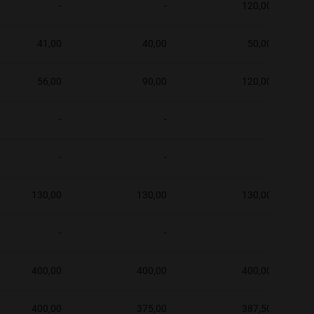
-
-
120,00
41,00
40,00
50,00
56,00
90,00
120,00
-
-
-
-
-
-
130,00
130,00
130,00
-
-
-
400,00
400,00
400,00
400,00
375,00
387,50