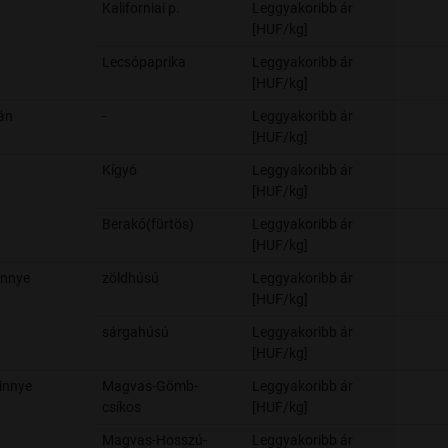
Kaliforniai p.
Leggyakoribb ár
[HUF/kg]
Lecsópaprika
Leggyakoribb ár
[HUF/kg]
án
-
Leggyakoribb ár
[HUF/kg]
Kígyó
Leggyakoribb ár
[HUF/kg]
Berakó(fürtös)
Leggyakoribb ár
[HUF/kg]
innye
zöldhúsú
Leggyakoribb ár
[HUF/kg]
sárgahúsú
Leggyakoribb ár
[HUF/kg]
innye
Magvas-Gömb-
Leggyakoribb ár
csíkos
[HUF/kg]
Magvas-Hosszú-
Leggyakoribb ár