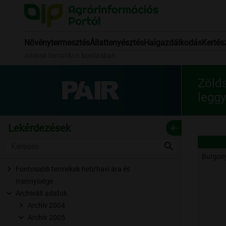
Növénytermesztés
Állattenyésztés
Halgazdálkodás
Kertés
Adatok tematikus bontásban
Zöld
leggy
Lekérdezések
arrow_back
search
Burgon
Fontosabb termékek heti/havi ára és
mennyisége
Archivált adatok
Archív 2004
Archív 2005