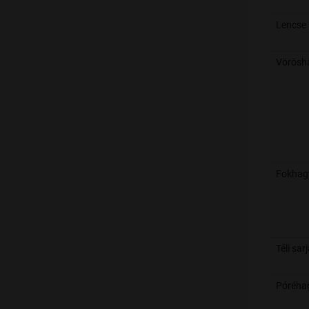
Lencse
Vörösh
Fokha
Téli sar
Póréha