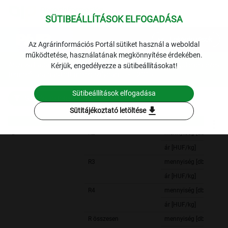
SÜTIBEÁLLÍTÁSOK ELFOGADÁSA
expand_more
Lekérdezések
Az Agrárinformációs Portál sütiket használ a weboldal
működtetése, használatának megkönnyítése érdekében.
Archivált adatok
Archív 2015
Hús
A vágótehén éves
Kérjük, engedélyezze a sütibeállításokat!
termelői ára hasított meleg súlyban
2015.
Sütibeállítások elfogadása
Szűrési feltételek
download
Sütitájékoztató letöltése
D
R2
mennyiség [db]
ár [HUF/kg]
R3
mennyiség [db]
ár [HUF/kg]
R4
mennyiség [db]
ár [HUF/kg]
R összesen
mennyiség [db]