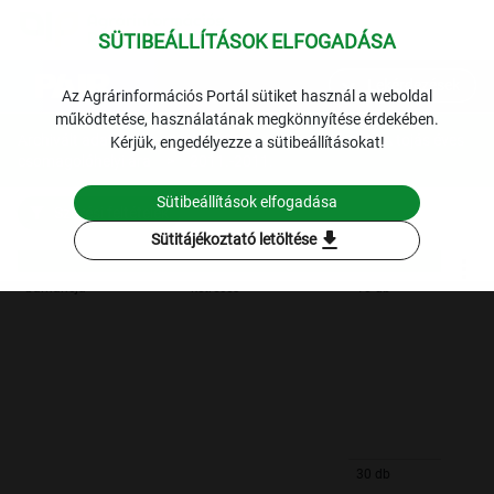
SÜTIBEÁLLÍTÁSOK ELFOGADÁSA
expand_more
Lekérdezések
Az Agrárinformációs Portál sütiket használ a weboldal
működtetése, használatának megkönnyítése érdekében.
Archivált adatok
Archív 2011
Baromfi
A tojás éves
Kérjük, engedélyezze a sütibeállításokat!
csomagolóhelyi ára
2011.-2011.
Sütibeállítások elfogadása
Szűrési feltételek
download
Sütitájékoztató letöltése
barnahéjú
ketreces
10 db
30 db