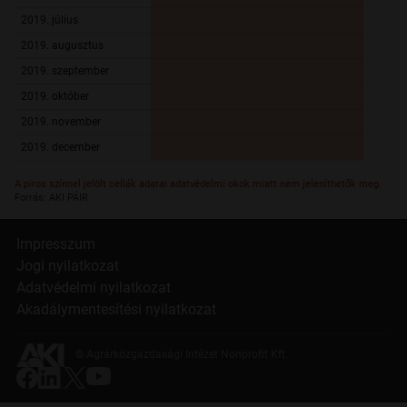
2019. július
2019. augusztus
2019. szeptember
2019. október
2019. november
2019. december
A piros színnel jelölt cellák adatai adatvédelmi okok miatt nem jeleníthetők meg.
Forrás: AKI PÁIR
Impresszum
Jogi nyilatkozat
Adatvédelmi nyilatkozat
Akadálymentesítési nyilatkozat
© Agrárközgazdasági Intézet Nonprofit Kft.