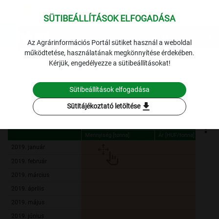
SÜTIBEÁLLÍTÁSOK ELFOGADÁSA
expand_more
Lekérdezések
Az Agrárinformációs Portál sütiket használ a weboldal
működtetése, használatának megkönnyítése érdekében.
Archív 2019
Ipari zöldség és gyümölcs
Feldolgozott
Kérjük, engedélyezze a sütibeállításokat!
zöldségfélék havi belföldi értékesítési ára
2019. január-2019. december
Sütibeállítások elfogadása
Szűrési feltételek
download
Sütitájékoztató letöltése
Paradicsomsűrítmény
Mennyiség [tonna]
Ár [HUF/tonna]
Paradicsomsűrítmény
Mennyiség [tonna]
Ár [HUF/tonna]
2019. január
2019. február
2019. március
2019. április
2019. május
2019. június