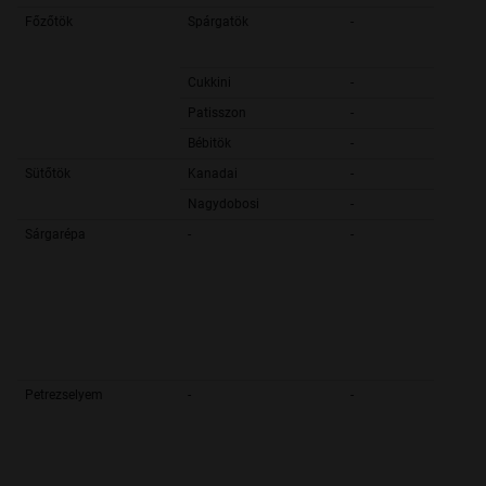
Főzőtök
Spárgatök
-
Cukkini
-
Patisszon
-
Bébitök
-
Sütőtök
Kanadai
-
Nagydobosi
-
Sárgarépa
-
-
Petrezselyem
-
-