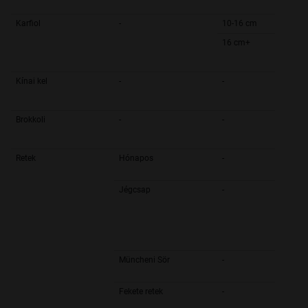
Karfiol
-
10-16 cm
16 cm+
Kínai kel
-
-
Brokkoli
-
-
Retek
Hónapos
-
Jégcsap
-
Müncheni Sör
-
Fekete retek
-