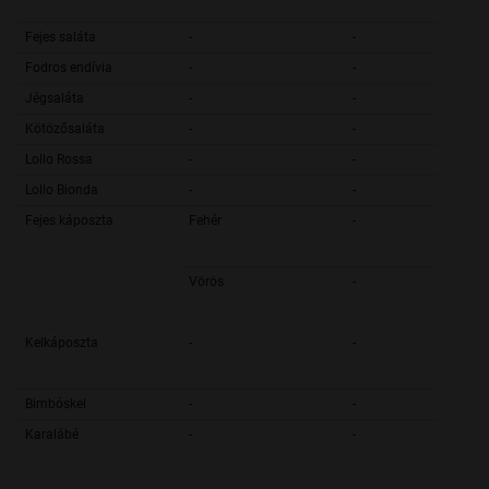
Fejes saláta
-
-
Fodros endívia
-
-
Jégsaláta
-
-
Kötözősaláta
-
-
Lollo Rossa
-
-
Lollo Bionda
-
-
Fejes káposzta
Fehér
-
Vörös
-
Kelkáposzta
-
-
Bimbóskel
-
-
Karalábé
-
-