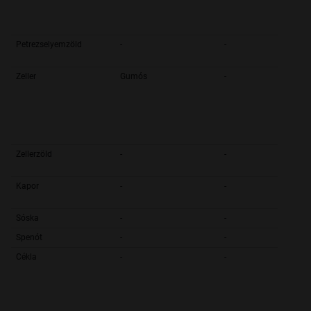
Petrezselyemzöld
-
-
Zeller
Gumós
-
Zellerzöld
-
-
Kapor
-
-
Sóska
-
-
Spenót
-
-
Cékla
-
-