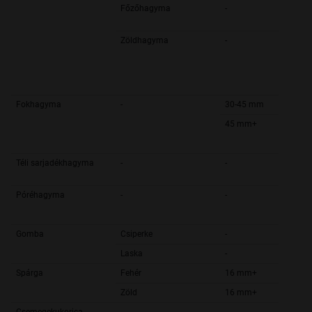
Főzőhagyma
-
Zöldhagyma
-
Fokhagyma
-
30-45 mm
45 mm+
Téli sarjadékhagyma
-
-
Póréhagyma
-
-
Gomba
Csiperke
-
Laska
-
Spárga
Fehér
16 mm+
Zöld
16 mm+