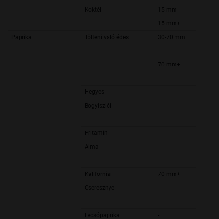
Koktél
15 mm-
15 mm+
Paprika
Tölteni való édes
30-70 mm
70 mm+
Hegyes
-
Bogyiszlói
-
Pritamin
-
Alma
-
Kaliforniai
70 mm+
Cseresznye
-
Lecsópaprika
-