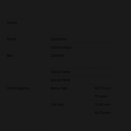
Torma
-
-
Borsó
Zöldborsó
-
Száraz sárga
-
Bab
Zöldbab
-
Száraz tarka
-
Száraz fehér
-
Vöröshagyma
Barna héjú
40-70 mm
70 mm+
Lila héjú
10-40 mm
40-70 mm