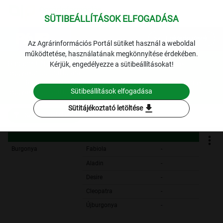
SÜTIBEÁLLÍTÁSOK ELFOGADÁSA
expand_more
Lekérdezések
Az Agrárinformációs Portál sütiket használ a weboldal
működtetése, használatának megkönnyítése érdekében.
Budapesti Nagybani Piac: a belföldi zöldség termékek havi
Kérjük, engedélyezze a sütibeállításokat!
leggyakoribb bruttó ára
Budapesti Nagybani Piac: a belföldi zöldség termékek havi
Sütibeállítások elfogadása
leggyakoribb bruttó ára
download
Sütitájékoztató letöltése
Szűrési feltételek
Burgonya
Fabiola
-
Aladin
-
Desire
-
Cleopatra
-
Újburgonya
-