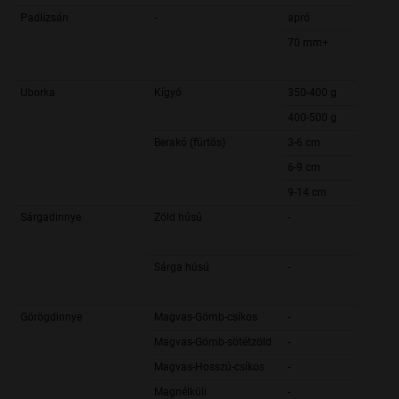
Padlizsán
-
apró
70 mm+
Uborka
Kígyó
350-400 g
400-500 g
Berakó (fürtös)
3-6 cm
6-9 cm
9-14 cm
Sárgadinnye
Zöld húsú
-
Sárga húsú
-
Görögdinnye
Magvas-Gömb-csíkos
-
Magvas-Gömb-sötétzöld
-
Magvas-Hosszú-csíkos
-
Magnélküli
-