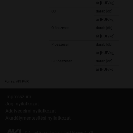
ár [HUF/kg]
O3
darab [db]
ár [HUF/kg]
O összesen
darab [db]
ár [HUF/kg]
P összesen
darab [db]
ár [HUF/kg]
E-P összesen
darab [db]
ár [HUF/kg]
Forrás: AKI PÁIR
Impresszum
Jogi nyilatkozat
Adatvédelmi nyilatkozat
Akadálymentesítési nyilatkozat
© Agrárközgazdasági Intézet Nonprofit Kft.