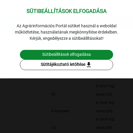
SÜTIBEÁLLÍTÁSOK ELFOGADÁSA
expand_more
Lekérdezések
Az Agrárinformációs Portál sütiket használ a weboldal
működtetése, használatának megkönnyítése érdekében.
Archivált adatok
Archív 2008
Hús
A fiatal bika éves
Kérjük, engedélyezze a sütibeállításokat!
termelői ára hasított meleg súlyban
2008. év-2008. év
Sütibeállítások elfogadása
Szűrési feltételek
download
Sütitájékoztató letöltése
fiatal bika
R2
darab [db]
ár [HUF/kg]
R3
darab [db]
ár [HUF/kg]
R összesen
darab [db]
ár [HUF/kg]
O2
darab [db]