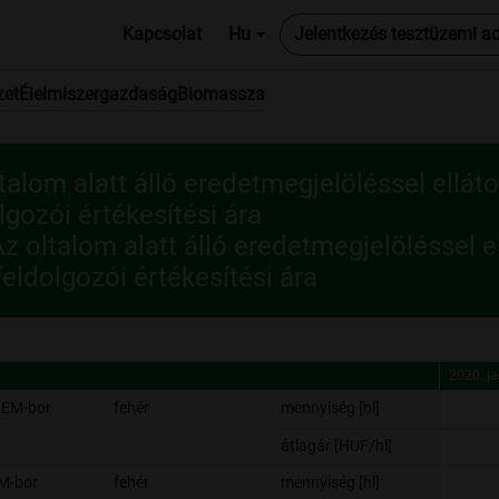
Kapcsolat
Hu
Jelentkezés tesztüzemi a
zet
Élelmiszergazdaság
Biomassza
talom alatt álló eredetmegjelöléssel ellá
lgozói értékesítési ára
z oltalom alatt álló eredetmegjelöléssel 
feldolgozói értékesítési ára
2020. j
2020. j
OEM-bor
fehér
mennyiség [hl]
átlagár [HUF/hl]
M-bor
fehér
mennyiség [hl]