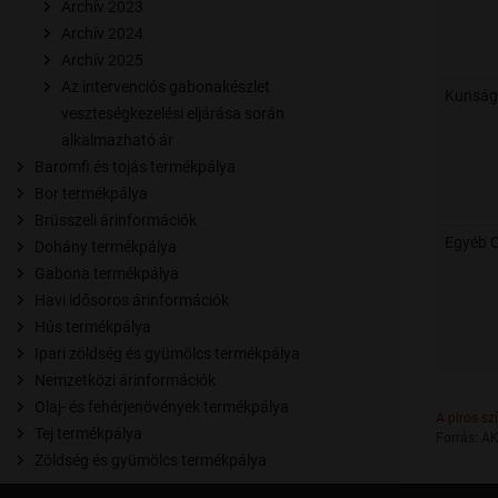
Archív 2023
Archív 2024
Archív 2025
Az intervenciós gabonakészlet
Kunság
veszteségkezelési eljárása során
alkalmazható ár
Baromfi és tojás termékpálya
Bor termékpálya
Brüsszeli árinformációk
Egyéb 
Dohány termékpálya
Gabona termékpálya
Havi idősoros árinformációk
Hús termékpálya
Ipari zöldség és gyümölcs termékpálya
Nemzetközi árinformációk
Olaj- és fehérjenövények termékpálya
A piros sz
Tej termékpálya
Forrás: AK
Zöldség és gyümölcs termékpálya