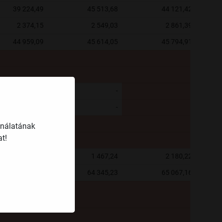
39 224,49
45 513,68
44 121,42
2 374,15
2 549,03
2 861,39
44 959,09
45 614,05
45 794,91
-
-
-
-
ználatának
t!
2 170,40
1 467,24
2 180,22
62 216,87
64 345,23
65 067,16