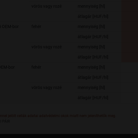
vörös vagy rozé
mennyiség [hl]
átlagár [HUF/hl]
i OEM-bor
fehér
mennyiség [hl]
átlagár [HUF/hl]
vörös vagy rozé
mennyiség [hl]
átlagár [HUF/hl]
OEM-bor
fehér
mennyiség [hl]
átlagár [HUF/hl]
vörös vagy rozé
mennyiség [hl]
átlagár [HUF/hl]
ínnel jelölt cellák adatai adatvédelmi okok miatt nem jeleníthetők meg.
I PÁIR