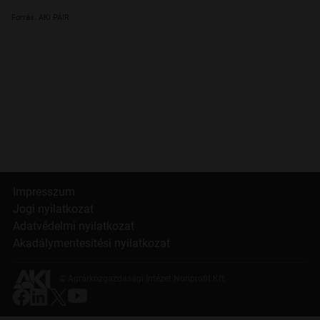
Forrás: AKI PÁIR
Impresszum
Jogi nyilatkozat
Adatvédelmi nyilatkozat
Akadálymentesítési nyilatkozat
© Agrárközgazdasági Intézet Nonprofit Kft.