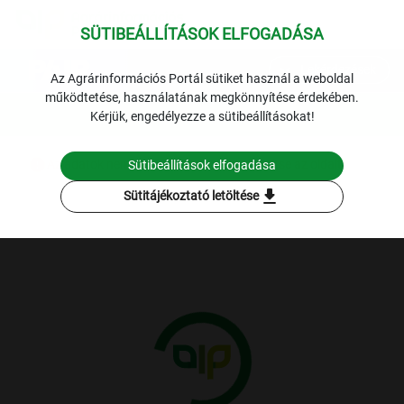
SÜTIBEÁLLÍTÁSOK ELFOGADÁSA
expand_more
Lekérdezések
Az Agrárinformációs Portál sütiket használ a weboldal
működtetése, használatának megkönnyítése érdekében.
Kérjük, engedélyezze a sütibeállításokat!
Az adatok nem töltődtek be. Kérjük, frissítse az oldalt!
Sütibeállítások elfogadása
download
Sütitájékoztató letöltése