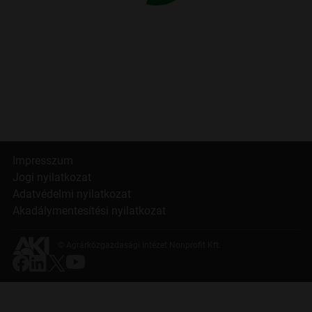
Impresszum
Jogi nyilatkozat
Adatvédelmi nyilatkozat
Akadálymentesítési nyilatkozat
© Agrárközgazdasági Intézet Nonprofit Kft.