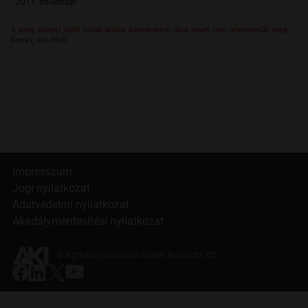
2017. november
-
A piros színnel jelölt cellák adatai adatvédelmi okok miatt nem jeleníthetők meg.
Forrás: AKI PÁIR
Impresszum
Jogi nyilatkozat
Adatvédelmi nyilatkozat
Akadálymentesítési nyilatkozat
© Agrárközgazdasági Intézet Nonprofit Kft.