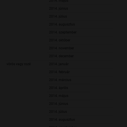
2014. május
20 928,
2014. június
18 600,
2014. július
19 474,
2014. augusztus
19 227,
2014. szeptember
22 223,
2014. október
22 432,
2014. november
22 682,
2014. december
20 619,
vörös vagy rozé
2014. január
20 449,
2014. február
21 430,
2014. március
20 592,
2014. április
20 411,
2014. május
21 155,
2014. június
21 503,
2014. július
23 102,
2014. augusztus
21 735,