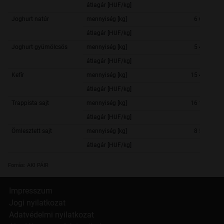
átlagár [HUF/kg]
358,
Joghurt natúr
mennyiség [kg]
6 620 231,
átlagár [HUF/kg]
224,
Joghurt gyümölcsös
mennyiség [kg]
5 472 837,
átlagár [HUF/kg]
333,
Kefír
mennyiség [kg]
15 498 964,
átlagár [HUF/kg]
226,
Trappista sajt
mennyiség [kg]
16 130 993,
átlagár [HUF/kg]
957,
Ömlesztett sajt
mennyiség [kg]
8 501 707,
átlagár [HUF/kg]
1 004,
Forrás: AKI PÁIR
Impresszum
Jogi nyilatkozat
Adatvédelmi nyilatkozat