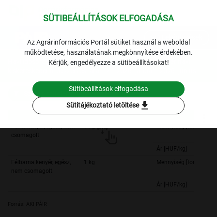
SÜTIBEÁLLÍTÁSOK ELFOGADÁSA
expand_more
Lekérdezések
Az Agrárinformációs Portál sütiket használ a weboldal
működtetése, használatának megkönnyítése érdekében.
Havi idősoros árinformációk
Gabona
A kenyér havi
Kérjük, engedélyezze a sütibeállításokat!
kiskereskedelmi beszerzési ára
2026. január - 2026. június
Sütibeállítások elfogadása
Szűrési feltételek
download
Sütitájékoztató letöltése
Fehér kenyér, egész, nem
1 kg
Mennyiség [tonna]
csomagolt
Ár [HUF/kg]
Félbarna kenyér, egész,
1 kg
Mennyiség [tonna]
nem csomagolt
Ár [HUF/kg]
Forrás: AKI PÁIR