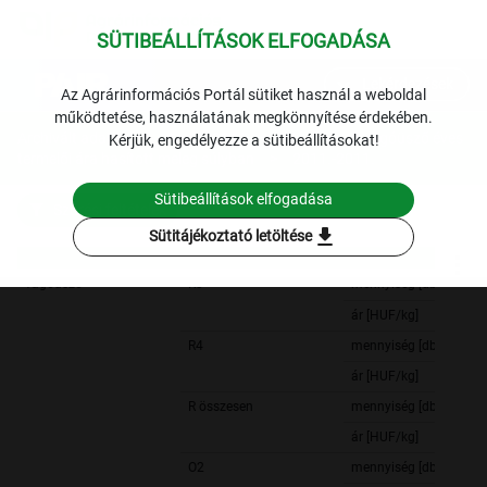
SÜTIBEÁLLÍTÁSOK ELFOGADÁSA
expand_more
Lekérdezések
Az Agrárinformációs Portál sütiket használ a weboldal
működtetése, használatának megkönnyítése érdekében.
Archivált adatok
Archív 2011
Hús
A vágóüsző éves
Kérjük, engedélyezze a sütibeállításokat!
termelői ára hasított meleg súlyban
2011.-2011.
Sütibeállítások elfogadása
Szűrési feltételek
download
Sütitájékoztató letöltése
vágóüszõ
R3
mennyiség [db]
ár [HUF/kg]
R4
mennyiség [db]
ár [HUF/kg]
R összesen
mennyiség [db]
ár [HUF/kg]
O2
mennyiség [db]