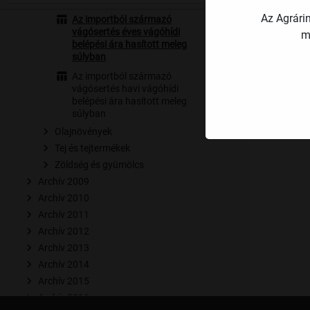
Az élőbárány havi termelői ára
Sertés
Az Agrári
Az importból származó
vágósertés éves vágóhídi
m
belépési ára hasított meleg
súlyban
Forrás: AK
Az importból származó
vágósertés havi vágóhídi
belépési ára hasított meleg
súlyban
Olajnövények
Tej és tejtermékek
Zöldség és gyümölcs
Archív 2009
Archív 2010
Archív 2011
Archív 2012
Archív 2013
Archív 2014
Archív 2015
Archív 2016