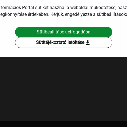
2008.
mennyiség [db]
501 515
nformációs Portál sütiket használ a weboldal működtetése, has
ár [HUF/kg]
371,08
egkönnyítése érdekében. Kérjük, engedélyezze a sütibeállításoka
I PÁIR
Sütibeállítások elfogadása
download
Sütitájékoztató letöltése