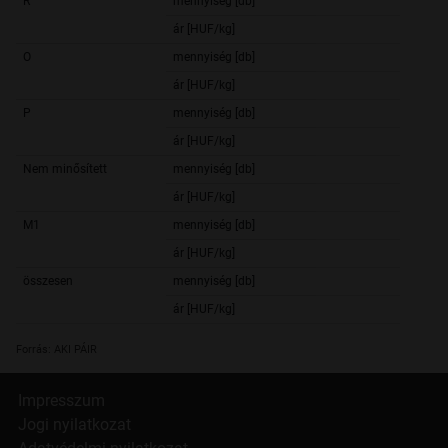
R
mennyiség [db]
8 2
ár [HUF/kg]
317,
O
mennyiség [db]
1 6
ár [HUF/kg]
294,
P
mennyiség [db]
7
ár [HUF/kg]
283,
Nem minősített
mennyiség [db]
2 4
ár [HUF/kg]
303,
M1
mennyiség [db]
8 3
ár [HUF/kg]
294,
összesen
mennyiség [db]
170 2
ár [HUF/kg]
333,
Forrás: AKI PÁIR
Impresszum
Jogi nyilatkozat