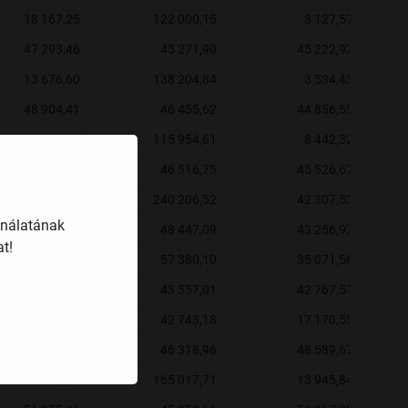
18 167,25
122 000,15
3 127,57
47 293,46
45 271,90
45 222,97
13 676,60
138 204,84
3 534,43
48 904,41
46 455,62
44 856,55
18 197,75
115 954,61
8 442,32
49 297,91
46 516,75
45 526,67
53 905,16
240 206,52
42 307,53
ználatának
45 802,92
48 447,09
43 256,97
t!
187 020,10
57 380,10
35 071,56
45 074,19
43 557,01
42 767,51
101 857,22
42 743,18
17 170,55
48 757,75
46 318,96
48 589,67
20 620,38
165 017,71
13 945,84