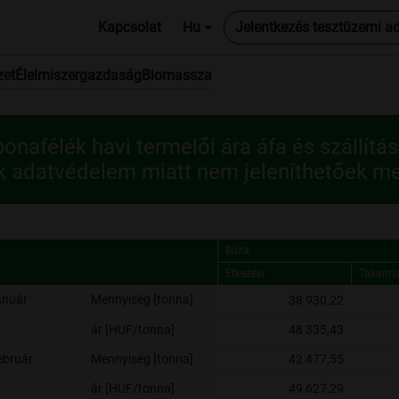
Kapcsolat
Hu
Jelentkezés tesztüzemi a
zet
Élelmiszergazdaság
Biomassza
onafélék havi termelői ára áfa és szállítási
k adatvédelem miatt nem jeleníthetőek me
Búza
Étkezési
Takarm
Búza
Étkezési
Takarm
anuár
Mennyiség [tonna]
38 930,22
ár [HUF/tonna]
48 335,43
ebruár
Mennyiség [tonna]
42 477,55
ár [HUF/tonna]
49 627,29