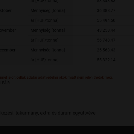
ár [HUF/tonna]
53 343,83
któber
Mennyiség [tonna]
36 388,77
ár [HUF/tonna]
55 494,50
november
Mennyiség [tonna]
43 258,44
ár [HUF/tonna]
56 748,47
december
Mennyiség [tonna]
25 563,43
ár [HUF/tonna]
55 322,14
ínnel jelölt cellák adatai adatvédelmi okok miatt nem jeleníthetők meg.
I PÁIR
tkezési, takarmány, extra és durum együttvéve.