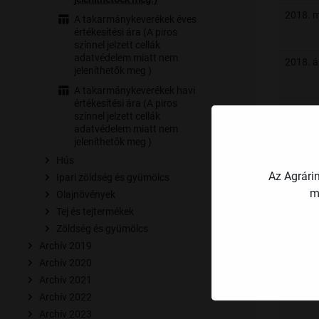
2018. m
A takarmánykeverékek éves
értékesítési ára (A piros
színnel jelzett cellák
adatvédelem miatt nem
2018. áp
jeleníthetők meg )
A takarmánykeverékek havi
értékesítési ára (A piros
2018. 
színnel jelzett cellák
adatvédelem miatt nem
jeleníthetők meg )
2018. j
Hús
Az Agrári
Ipari zöldség és gyümölcs
m
Olajnövények
2018. jú
Tej és tejtermékek
Zöldség és gyümölcs
Archív 2019
2018. 
Archív 2020
Archív 2021
Archív 2022
2018. 
Archív 2023