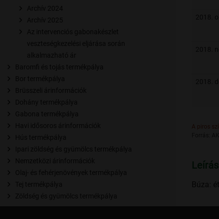
Archív 2024
2018. o
Archív 2025
Az intervenciós gabonakészlet
veszteségkezelési eljárása során
2018. 
alkalmazható ár
Baromfi és tojás termékpálya
Bor termékpálya
2018. 
Brüsszeli árinformációk
Dohány termékpálya
Gabona termékpálya
Havi idősoros árinformációk
A piros sz
Forrás: AK
Hús termékpálya
Ipari zöldség és gyümölcs termékpálya
Nemzetközi árinformációk
Leírás
Olaj- és fehérjenövények termékpálya
Búza: é
Tej termékpálya
Zöldség és gyümölcs termékpálya