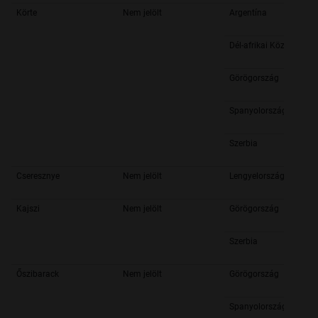
Körte
Nem jelölt
Argentína
Dél-afrikai Köztársasá
Görögország
Spanyolország
Szerbia
Cseresznye
Nem jelölt
Lengyelország
Kajszi
Nem jelölt
Görögország
Szerbia
Őszibarack
Nem jelölt
Görögország
Spanyolország