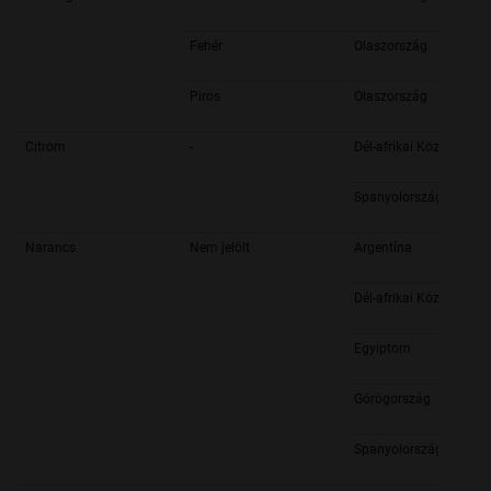
Fehér
Olaszország
Piros
Olaszország
Citrom
-
Dél-afrikai Köztársasá
Spanyolország
Narancs
Nem jelölt
Argentína
Dél-afrikai Köztársasá
Egyiptom
Görögország
Spanyolország