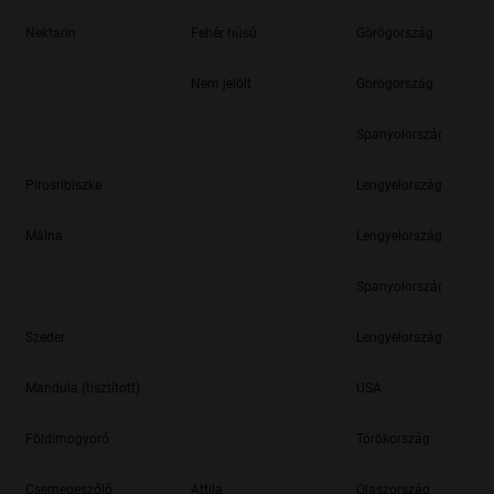
Nektarin
Fehér húsú
Görögország
Nem jelölt
Görögország
Spanyolország
Pirosribiszke
Lengyelország
Málna
Lengyelország
Spanyolország
Szeder
Lengyelország
Mandula (tisztított)
USA
Földimogyoró
Törökország
Csemegeszőlő
Attila
Olaszország