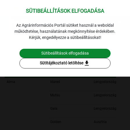
SÜTIBEÁLLÍTÁSOK ELFOGADÁSA
expand_more
Lekérdezések
Az Agrárinformációs Portál sütiket használ a weboldal
működtetése, használatának megkönnyítése érdekében.
Vidéki fogyasztói piacok
Vidéki fogyasztói piacok: az import
Kérjük, engedélyezze a sütibeállításokat!
gyümölcsök fogyasztói ára
2026. 32. hét
Sütibeállítások elfogadása
Szűrési feltételek
download
Sütitájékoztató letöltése
Alma
Idared
Lengyelország
Mutsu
Lengyelország
Gala
Lengyelország
Golden
Ausztria