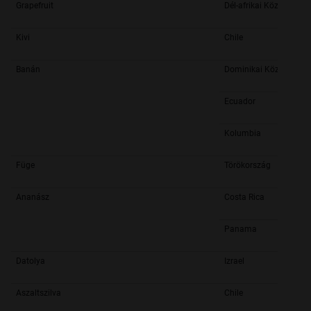
Grapefruit
Dél-afrikai Köztársasá
Kivi
Chile
Banán
Dominikai Köztársasá
Ecuador
Kolumbia
Füge
Törökország
Ananász
Costa Rica
Panama
Datolya
Izrael
Aszaltszilva
Chile