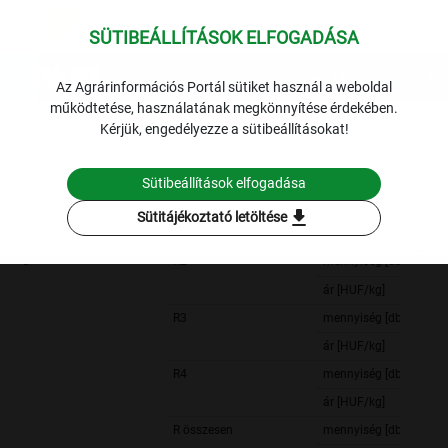
SÜTIBEÁLLÍTÁSOK ELFOGADÁSA
expand_more
Lekérdezések
Az Agrárinformációs Portál sütiket használ a weboldal
működtetése, használatának megkönnyítése érdekében.
Archivált adatok
Archív 2014
Hús
A vágótehén éves
Kérjük, engedélyezze a sütibeállításokat!
termelői ára hasított meleg súlyban
2014.
Sütibeállítások elfogadása
Szűrési feltételek
download
Sütitájékoztató letöltése
D
R2
mennyiség [db]
ár [HUF/kg]
R3
mennyiség [db]
ár [HUF/kg]
R4
mennyiség [db]
ár [HUF/kg]
R összesen
mennyiség [db]