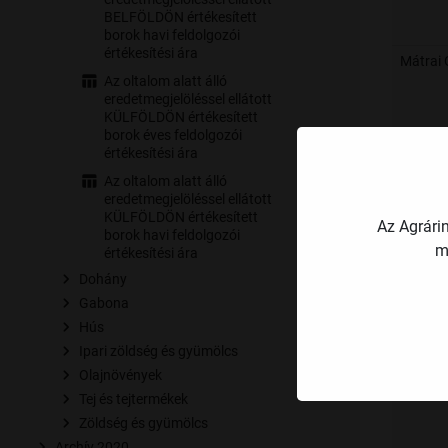
BELFÖLDÖN értékesített
borok havi feldolgozói
értékesítési ára
Mátrai
Az oltalom alatt álló
eredetmegjelöléssel ellátott
KÜLFÖLDÖN értékesített
borok éves feldolgozói
értékesítési ára
Az oltalom alatt álló
Villány
eredetmegjelöléssel ellátott
KÜLFÖLDÖN értékesített
Az Agrári
borok havi feldolgozói
m
értékesítési ára
Dohány
Gabona
Balaton
Hús
bor
Ipari zöldség és gyümölcs
Olajnövények
Tej és tejtermékek
Zöldség és gyümölcs
Archív 2020