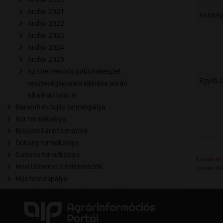
Archív 2021
Kunság
Archív 2022
Archív 2023
Archív 2024
Archív 2025
Az intervenciós gabonakészlet
Egyéb 
veszteségkezelési eljárása során
alkalmazható ár
Baromfi és tojás termékpálya
Bor termékpálya
Brüsszeli árinformációk
Dohány termékpálya
Gabona termékpálya
A piros sz
Havi idősoros árinformációk
Forrás: AK
Hús termékpálya
Ipari zöldség és gyümölcs termékpálya
Nemzetközi árinformációk
Olaj- és fehérjenövények termékpálya