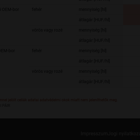
i OEM-bor
fehér
mennyiség [hl]
átlagár [HUF/hl]
vörös vagy rozé
mennyiség [hl]
átlagár [HUF/hl]
OEM-bor
fehér
mennyiség [hl]
átlagár [HUF/hl]
vörös vagy rozé
mennyiség [hl]
átlagár [HUF/hl]
ínnel jelölt cellák adatai adatvédelmi okok miatt nem jeleníthetők meg.
I PÁIR
Impresszum
Jogi nyilatkoz