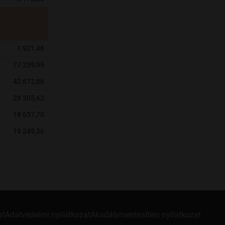
1 921,46
77 239,99
42 672,86
28 305,62
18 657,70
19 249,36
at
Adatvédelmi nyilatkozat
Akadálymentesítési nyilatkozat