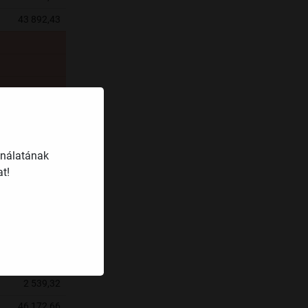
43 892,43
ználatának
t!
20 924,27
64 419,66
3 185,96
49 380,00
2 539,32
46 172,66