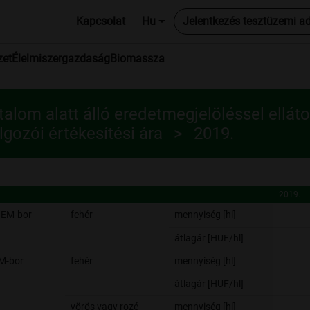
Kapcsolat
Hu
Jelentkezés tesztüzemi a
zet
Élelmiszergazdaság
Biomassza
talom alatt álló eredetmegjelöléssel ellá
lgozói értékesítési ára
2019.
2019.
2019.
OEM-bor
fehér
mennyiség [hl]
átlagár [HUF/hl]
M-bor
fehér
mennyiség [hl]
átlagár [HUF/hl]
vörös vagy rozé
mennyiség [hl]