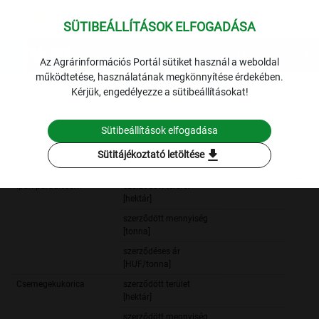
SÜTIBEÁLLÍTÁSOK ELFOGADÁSA
expand_more
Lekérdezések
Az Agrárinformációs Portál sütiket használ a weboldal
működtetése, használatának megkönnyítése érdekében.
Belföldi eredetű ipari feldolgozásra szánt zöldségfélék szerződött
Kérjük, engedélyezze a sütibeállításokat!
mennyisége, területe és szerződéses ára
2018.
Sütibeállítások elfogadása
Szűrési feltételek
download
Sütitájékoztató letöltése
2018.
2018.
Ipari paradicsom
szerződött terület
1 2
[hektár]
szerződött mennyiség
104 3
[tonna]
szerződéses ár
26 8
[HUF/tonna]
Csemegekukorica
szerződött terület
30 9
[hektár]
szerződött mennyiség