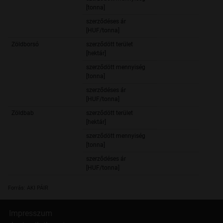
525 4
[tonna]
szerződéses ár
37 0
[HUF/tonna]
Zöldborsó
szerződött terület
12 7
[hektár]
szerződött mennyiség
76 1
[tonna]
szerződéses ár
88 0
[HUF/tonna]
Zöldbab
szerződött terület
6
[hektár]
szerződött mennyiség
7 6
[tonna]
szerződéses ár
68 8
[HUF/tonna]
Forrás: AKI PÁIR
Impresszum