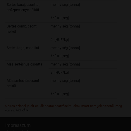
Sertés karaj, csonttal,
mennyiség [tonna]
1,
szűzpecsenye nélkül
ár [HUF/kg]
836,
Sertés comb, csont
mennyiség [tonna]
202,
nélkül
ár [HUF/kg]
807,
Sertés tarja, csonttal
mennyiség [tonna]
98,
ár [HUF/kg]
632,
Más sertéshús csonttal
mennyiség [tonna]
688,
ár [HUF/kg]
547,
Más sertéshús csont
mennyiség [tonna]
1 315,
nélkül
ár [HUF/kg]
616,
A piros színnel jelölt cellák adatai adatvédelmi okok miatt nem jeleníthetők meg.
Forrás: AKI PÁIR
Impresszum