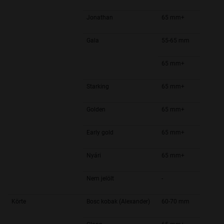
Jonathan
65 mm+
Gala
55-65 mm
65 mm+
Starking
65 mm+
Golden
65 mm+
Early gold
65 mm+
Nyári
65 mm+
Nem jelölt
-
Körte
Bosc kobak (Alexander)
60-70 mm