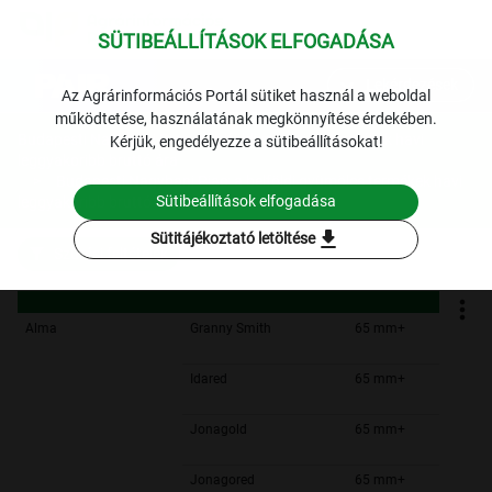
SÜTIBEÁLLÍTÁSOK ELFOGADÁSA
expand_more
Lekérdezések
Az Agrárinformációs Portál sütiket használ a weboldal
működtetése, használatának megkönnyítése érdekében.
Budapesti Nagybani Piac: a belföldi gyümölcs termékek havi
Kérjük, engedélyezze a sütibeállításokat!
leggyakoribb bruttó ára
Budapesti Nagybani Piac: a belföldi gyümölcs termékek havi
Sütibeállítások elfogadása
leggyakoribb bruttó ára
download
Sütitájékoztató letöltése
Szűrési feltételek
Alma
Granny Smith
65 mm+
Idared
65 mm+
Jonagold
65 mm+
Jonagored
65 mm+