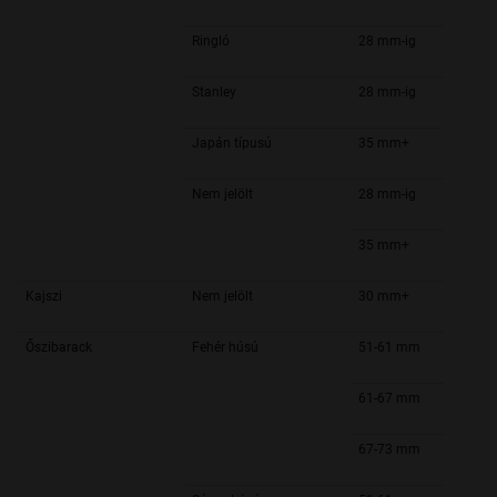
Ringló
28 mm-ig
Stanley
28 mm-ig
Japán típusú
35 mm+
Nem jelölt
28 mm-ig
35 mm+
Kajszi
Nem jelölt
30 mm+
Őszibarack
Fehér húsú
51-61 mm
61-67 mm
67-73 mm