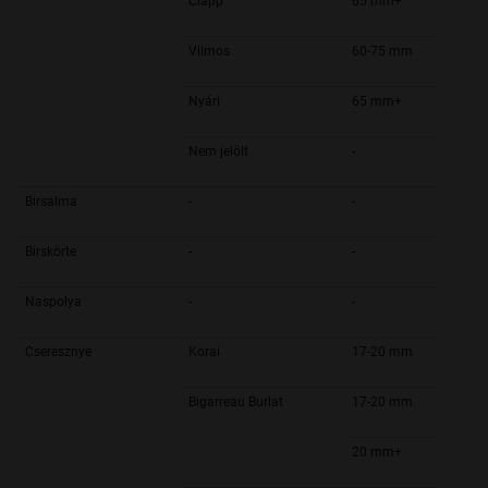
Clapp
65 mm+
Vilmos
60-75 mm
Nyári
65 mm+
Nem jelölt
-
Birsalma
-
-
Birskörte
-
-
Naspolya
-
-
Cseresznye
Korai
17-20 mm
Bigarreau Burlat
17-20 mm
20 mm+