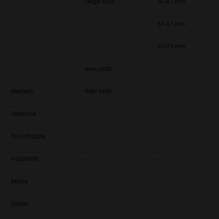
Sárga húsú
51-61 mm
61-67 mm
67-73 mm
Nem jelölt
-
Nektarin
Nem jelölt
-
Szamóca
-
-
Pirosribiszke
-
-
Köszméte
-
-
Málna
-
-
Szeder
-
-