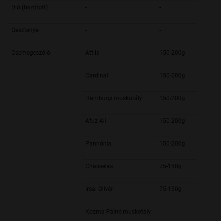
Dió (tisztított)
-
-
Gesztenye
-
-
Csemegeszőlő
Attila
150-200g
Cardinal
150-200g
Hamburgi muskotály
150-200g
Afuz Ali
150-200g
Pannónia
150-200g
Chasselas
75-150g
Irsai Olivér
75-150g
Kozma Pálné muskotály
-