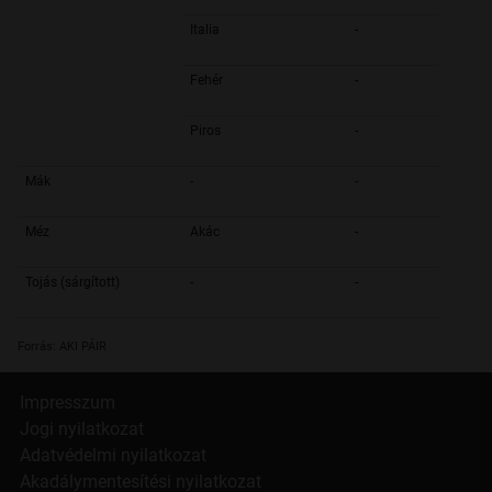
Italia
-
Fehér
-
Piros
-
Mák
-
-
Méz
Akác
-
Tojás (sárgított)
-
-
Forrás: AKI PÁIR
Impresszum
Jogi nyilatkozat
Adatvédelmi nyilatkozat
Akadálymentesítési nyilatkozat