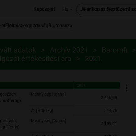
Kapcsolat
Hu
Jelentkezés tesztüzemi a
zet
Élelmiszergazdaság
Biomassza
vált adatok
Archív 2021
Baromfi
lgozói értékesítési ára
2021.
2021.
2021.
egészben
Mennyiség [tonna]
2 416,09
 bratfertig)
Ár [HUF/kg]
514,76
egészben
Mennyiség [tonna]
7 101,01
grillfertig)