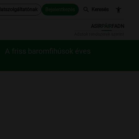
search
accessibility_new
datszolgáltatónak
Bejelentkezés
Keresés
ASIR
PÁIR
FADN
Adatok rendszerek szerint
A friss baromfihúsok éves