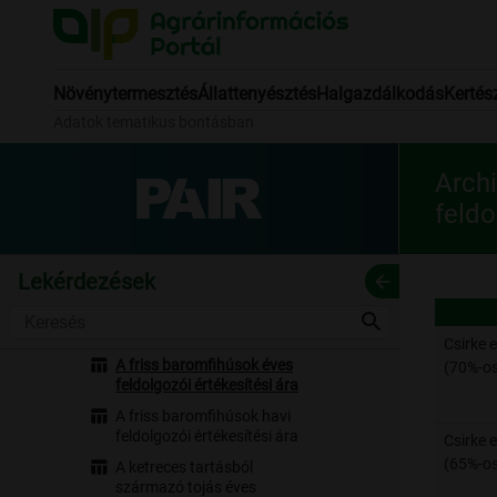
Archív 2010
Archív 2011
Archív 2012
Növénytermesztés
Állattenyésztés
Halgazdálkodás
Kertés
Archív 2013
Adatok tematikus bontásban
Archív 2014
Archív 2015
Archív 2016
Archi
Archív 2017
feldo
Archív 2018
Archív 2019
Lekérdezések
arrow_back
Archív 2020
Archív 2021
search
Baromfi
Csirke 
A friss baromfihúsok éves
(70%-os
feldolgozói értékesítési ára
A friss baromfihúsok havi
feldolgozói értékesítési ára
Csirke 
(65%-os 
A ketreces tartásból
származó tojás éves