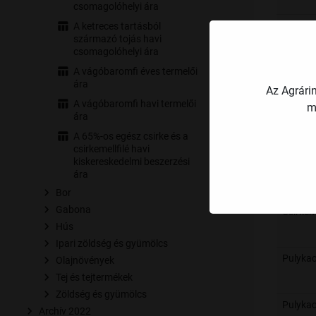
csomagolóhelyi ára
Csirke
A ketreces tartásból
származó tojás havi
csomagolóhelyi ára
A vágóbaromfi éves termelői
Csirkem
ára
Az Agrári
A vágóbaromfi havi termelői
m
ára
Csirkeme
A 65%-os egész csirke és a
csirkemellfilé havi
kiskereskedelmi beszerzési
Csirkem
ára
Bor
Gabona
Csirkem
Hús
Ipari zöldség és gyümölcs
Pulyka
Olajnövények
Tej és tejtermékek
Zöldség és gyümölcs
Pulyka
Archív 2022