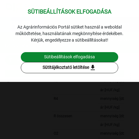
SÜTIBEÁLLÍTÁSOK ELFOGADÁSA
expand_more
Lekérdezések
Az Agrárinformációs Portál sütiket használ a weboldal
működtetése, használatának megkönnyítése érdekében.
Archivált adatok
Archív 2022
Hús
A vágóüsző éves
Kérjük, engedélyezze a sütibeállításokat!
termelői ára hasított meleg súlyban
2022.
Sütibeállítások elfogadása
Szűrési feltételek
download
Sütitájékoztató letöltése
E
R3
mennyiség [db]
ár [HUF/kg]
R4
mennyiség [db]
ár [HUF/kg]
R összesen
mennyiség [db]
ár [HUF/kg]
O2
mennyiség [db]