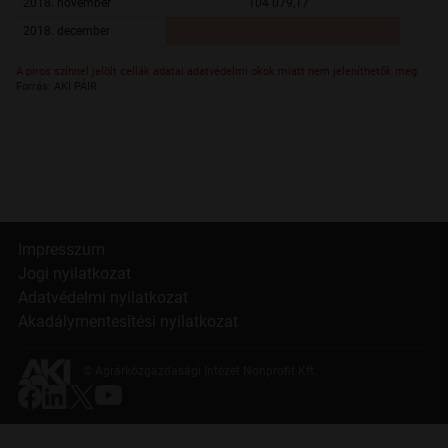
2018. november
104 079,17
16 3
2018. december
A piros színnel jelölt cellák adatai adatvédelmi okok miatt nem jeleníthetők meg.
Forrás: AKI PÁIR
Impresszum
Jogi nyilatkozat
Adatvédelmi nyilatkozat
Akadálymentesítési nyilatkozat
© Agrárközgazdasági Intézet Nonprofit Kft.