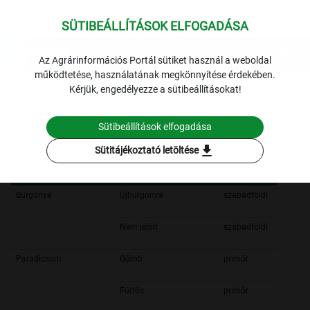
SÜTIBEÁLLÍTÁSOK ELFOGADÁSA
expand_more
Lekérdezések
Az Agrárinformációs Portál sütiket használ a weboldal
működtetése, használatának megkönnyítése érdekében.
Budapesti fogyasztói piacok
Budapesti fogyasztói piacok: a
Kérjük, engedélyezze a sütibeállításokat!
belföldi zöldségfélék fogyasztói ára
2025. 26. hét
Sütibeállítások elfogadása
Szűrési feltételek
download
Sütitájékoztató letöltése
Burgonya
Újburgonya
szabadföldi
Nem jelölt
szabadföldi
Paradicsom
Gömb
primőr
Fürtös
primőr