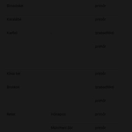
Bimbóskel
primőr
Karalábé
primőr
Karfiol
-
szabadföldi
primőr
Kínai kel
primőr
Brokkoli
szabadföldi
primőr
Retek
Hónapos
primőr
Müncheni Sör
primőr