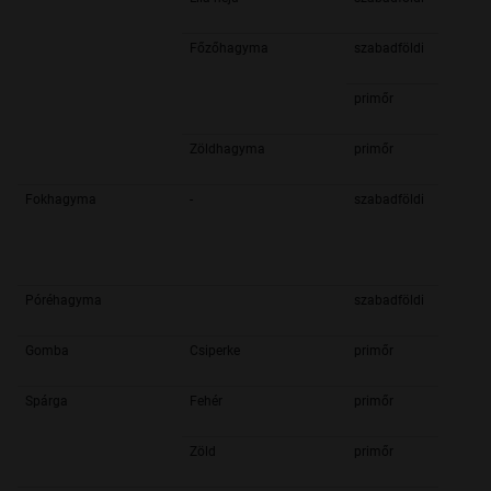
Főzőhagyma
szabadföldi
primőr
Zöldhagyma
primőr
Fokhagyma
-
szabadföldi
Póréhagyma
szabadföldi
Gomba
Csiperke
primőr
Spárga
Fehér
primőr
Zöld
primőr