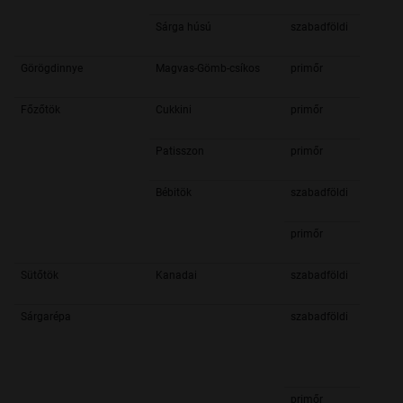
Sárga húsú
szabadföldi
Görögdinnye
Magvas-Gömb-csíkos
primőr
Főzőtök
Cukkini
primőr
Patisszon
primőr
Bébitök
szabadföldi
primőr
Sütőtök
Kanadai
szabadföldi
Sárgarépa
szabadföldi
primőr