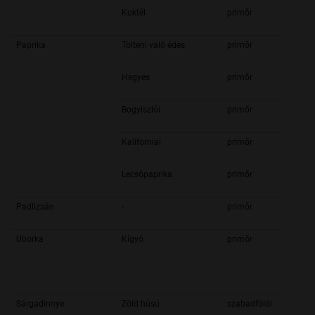
Koktél
primőr
Paprika
Tölteni való édes
primőr
Hegyes
primőr
Bogyiszlói
primőr
Kaliforniai
primőr
Lecsópaprika
primőr
Padlizsán
-
primőr
Uborka
Kígyó
primőr
Sárgadinnye
Zöld húsú
szabadföldi