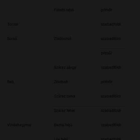
Fekete retek
primőr
Torma
szabadföldi
Borsó
Zöldborsó
szabadföldi
primőr
Száraz sárga
szabadföldi
Bab
Zöldbab
primőr
Száraz tarka
szabadföldi
Száraz fehér
szabadföldi
Vöröshagyma
Barna héjú
szabadföldi
Lila héjú
szabadföldi