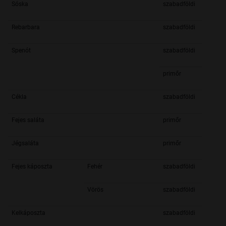
Sóska
szabadföldi
Rebarbara
szabadföldi
Spenót
szabadföldi
primőr
Cékla
szabadföldi
Fejes saláta
primőr
Jégsaláta
primőr
Fejes káposzta
Fehér
szabadföldi
Vörös
szabadföldi
Kelkáposzta
szabadföldi