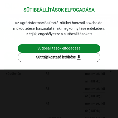
SÜTIBEÁLLÍTÁSOK ELFOGADÁSA
expand_more
Lekérdezések
Az Agrárinformációs Portál sütiket használ a weboldal
működtetése, használatának megkönnyítése érdekében.
Archivált adatok
Archív 2007
Hús
A vágótehén havi
Kérjük, engedélyezze a sütibeállításokat!
termelői ára hasított meleg súlyban
2007. január-2007. december
Sütibeállítások elfogadása
Szűrési feltételek
download
Sütitájékoztató letöltése
vágótehén
R2
mennyiség [db]
ár [HUF/kg]
R3
mennyiség [db]
ár [HUF/kg]
R4
mennyiség [db]
ár [HUF/kg]