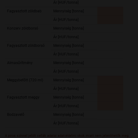
Ár [HUF/tonna]
506 2
Fagyasztott zöldbab
Mennyiség [tonna]
Ár [HUF/tonna]
Konzerv zöldborsó
Mennyiség [tonna]
3 189,
Ár [HUF/tonna]
522 4
Fagyasztott zöldborsó
Mennyiség [tonna]
707,
Ár [HUF/tonna]
463 8
Almasűrítmény
Mennyiség [tonna]
1 081,
Ár [HUF/tonna]
687 2
Meggybefőtt (720 ml)
Mennyiség [tonna]
Ár [HUF/tonna]
Fagyasztott meggy
Mennyiség [tonna]
Ár [HUF/tonna]
Bodzavelő
Mennyiség [tonna]
Ár [HUF/tonna]
A piros színnel jelölt cellák adatai adatvédelmi okok miatt nem jeleníthetők meg.