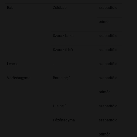
Bab
Zöldbab
szabadföldi
primőr
Száraz tarka
szabadföldi
Száraz fehér
szabadföldi
Lencse
-
szabadföldi
Vöröshagyma
Barna héjú
szabadföldi
primőr
Lila héjú
szabadföldi
Főzőhagyma
szabadföldi
primőr