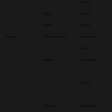
primőr
Fürtös
primőr
Koktél
primőr
Paprika
Tölteni való édes
szabadföldi
primőr
Hegyes
szabadföldi
primőr
Pritamin
szabadföldi