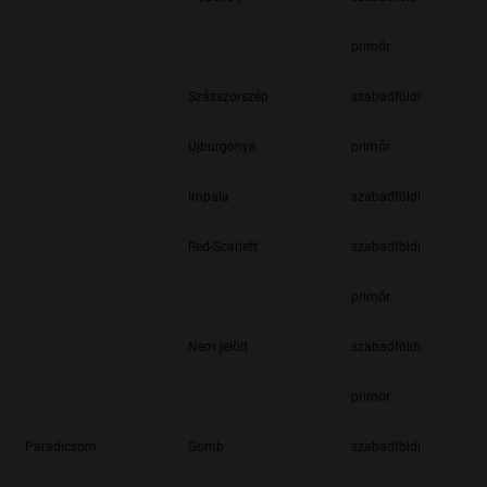
primőr
Százszorszép
szabadföldi
Újburgonya
primőr
Impala
szabadföldi
Red-Scarlett
szabadföldi
primőr
Nem jelölt
szabadföldi
primőr
Paradicsom
Gömb
szabadföldi