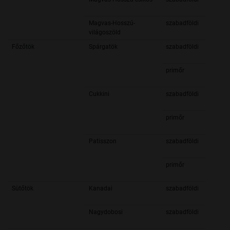
Magvas-Hosszú-
szabadföldi
világoszöld
Főzőtök
Spárgatök
szabadföldi
primőr
Cukkini
szabadföldi
primőr
Patisszon
szabadföldi
primőr
Sütőtök
Kanadai
szabadföldi
Nagydobosi
szabadföldi