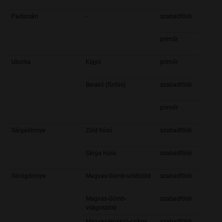
Padlizsán
-
szabadföldi
primőr
Uborka
Kígyó
primőr
Berakó (fürtös)
szabadföldi
primőr
Sárgadinnye
Zöld húsú
szabadföldi
Sárga húsú
szabadföldi
Görögdinnye
Magvas-Gömb-sötétzöld
szabadföldi
Magvas-Gömb-
szabadföldi
világoszöld
Magvas-Hosszú-csíkos
szabadföldi