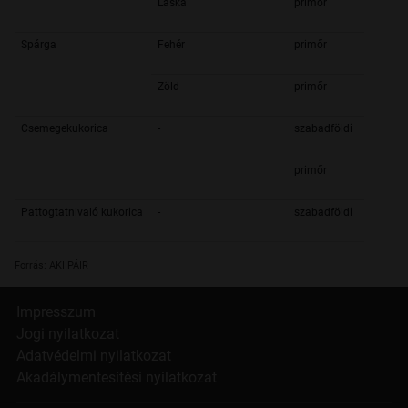
Laska
primőr
Spárga
Fehér
primőr
Zöld
primőr
Csemegekukorica
-
szabadföldi
primőr
Pattogtatnivaló kukorica
-
szabadföldi
Forrás: AKI PÁIR
Impresszum
Jogi nyilatkozat
Adatvédelmi nyilatkozat
Akadálymentesítési nyilatkozat