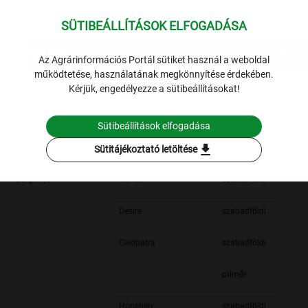
SÜTIBEÁLLÍTÁSOK ELFOGADÁSA
expand_more
Lekérdezések
Az Agrárinformációs Portál sütiket használ a weboldal
működtetése, használatának megkönnyítése érdekében.
Zöldség és gyümölcs
Szegedi fogyasztói piac: belföldi zöldség
Kérjük, engedélyezze a sütibeállításokat!
termékek éves leggyakoribb ára
2017.
Sütibeállítások elfogadása
Szűrési feltételek
download
Sütitájékoztató letöltése
Burgonya
Condor
szabadföldi
Desire
szabadföldi
Cleopatra
szabadföldi
primőr
Hópehely
szabadföldi