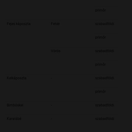
primőr
Fejes káposzta
Fehér
szabadföldi
primőr
Vörös
szabadföldi
primőr
Kelkáposzta
-
szabadföldi
primőr
Bimbóskel
-
szabadföldi
Karalábé
-
szabadföldi