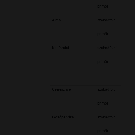
primőr
Alma
szabadföldi
primőr
Kaliforniai
szabadföldi
primőr
Cseresznye
szabadföldi
primőr
Lecsópaprika
szabadföldi
primőr