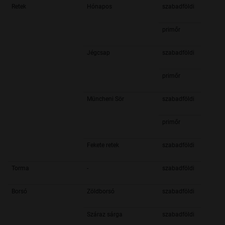
Retek
Hónapos
szabadföldi
primőr
Jégcsap
szabadföldi
primőr
Müncheni Sör
szabadföldi
primőr
Fekete retek
szabadföldi
Torma
-
szabadföldi
Borsó
Zöldborsó
szabadföldi
Száraz sárga
szabadföldi