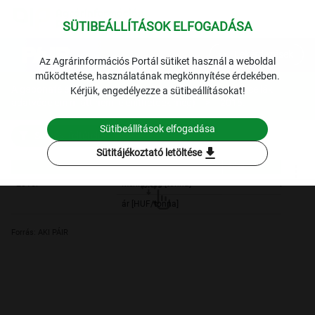
SÜTIBEÁLLÍTÁSOK ELFOGADÁSA
expand_more
Lekérdezések
Az Agrárinformációs Portál sütiket használ a weboldal
működtetése, használatának megkönnyítése érdekében.
A gabonafélék éves termelői ára (A piros színnel jelzett cellák
Kérjük, engedélyezze a sütibeállításokat!
adatvédelem miatt nem jeleníthetőek meg)
2015.
Sütibeállítások elfogadása
Szűrési feltételek
download
Sütitájékoztató letöltése
Búza
Búza
2015.
Menniység [tonna]
878 697,
ár [HUF/tonna]
47 471,
Forrás: AKI PÁIR