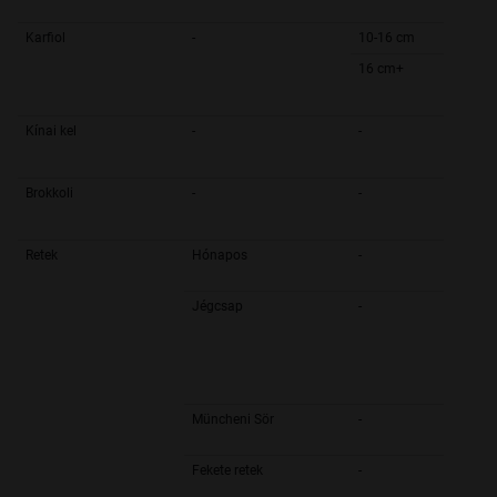
Karfiol
-
10-16 cm
16 cm+
Kínai kel
-
-
Brokkoli
-
-
Retek
Hónapos
-
Jégcsap
-
Müncheni Sör
-
Fekete retek
-