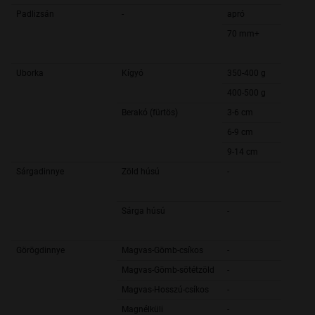
Padlizsán
-
apró
70 mm+
Uborka
Kígyó
350-400 g
400-500 g
Berakó (fürtös)
3-6 cm
6-9 cm
9-14 cm
Sárgadinnye
Zöld húsú
-
Sárga húsú
-
Görögdinnye
Magvas-Gömb-csíkos
-
Magvas-Gömb-sötétzöld
-
Magvas-Hosszú-csíkos
-
Magnélküli
-