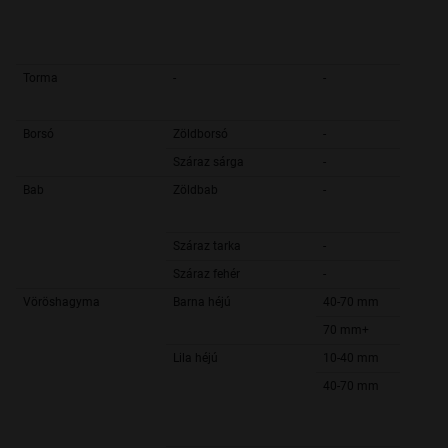
Torma
-
-
Borsó
Zöldborsó
-
Száraz sárga
-
Bab
Zöldbab
-
Száraz tarka
-
Száraz fehér
-
Vöröshagyma
Barna héjú
40-70 mm
70 mm+
Lila héjú
10-40 mm
40-70 mm