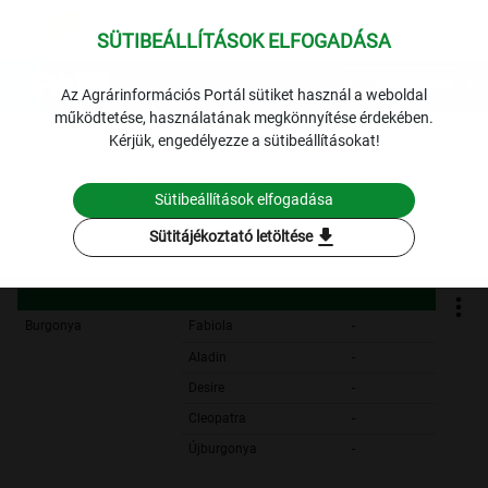
SÜTIBEÁLLÍTÁSOK ELFOGADÁSA
expand_more
Lekérdezések
Az Agrárinformációs Portál sütiket használ a weboldal
működtetése, használatának megkönnyítése érdekében.
Budapesti Nagybani Piac: a belföldi zöldség termékek éves
Kérjük, engedélyezze a sütibeállításokat!
leggyakoribb bruttó ára
Budapesti Nagybani Piac: a belföldi zöldség termékek éves
Sütibeállítások elfogadása
leggyakoribb bruttó ára
download
Sütitájékoztató letöltése
Szűrési feltételek
Burgonya
Fabiola
-
Aladin
-
Desire
-
Cleopatra
-
Újburgonya
-