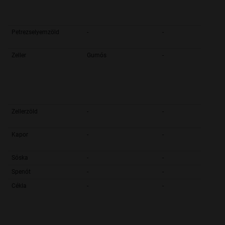
Petrezselyemzöld
-
-
Zeller
Gumós
-
Zellerzöld
-
-
Kapor
-
-
Sóska
-
-
Spenót
-
-
Cékla
-
-