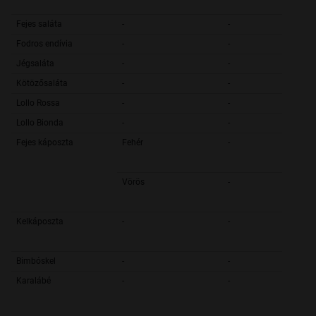
Fejes saláta
-
-
Fodros endívia
-
-
Jégsaláta
-
-
Kötözősaláta
-
-
Lollo Rossa
-
-
Lollo Bionda
-
-
Fejes káposzta
Fehér
-
Vörös
-
Kelkáposzta
-
-
Bimbóskel
-
-
Karalábé
-
-