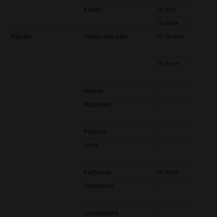
Koktél
15 mm-
15 mm+
Paprika
Tölteni való édes
30-70 mm
70 mm+
Hegyes
-
Bogyiszlói
-
Pritamin
-
Alma
-
Kaliforniai
70 mm+
Cseresznye
-
Lecsópaprika
-