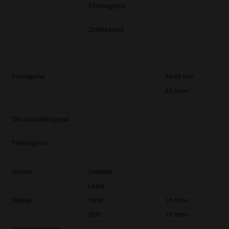
Főzőhagyma
-
Zöldhagyma
-
Fokhagyma
-
30-45 mm
45 mm+
Téli sarjadékhagyma
-
-
Póréhagyma
-
-
Gomba
Csiperke
-
Laska
-
Spárga
Fehér
16 mm+
Zöld
16 mm+