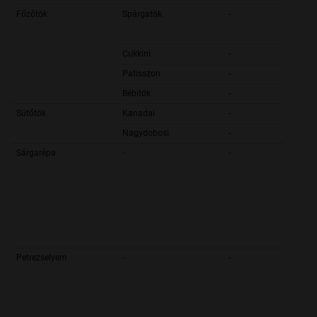
Főzőtök
Spárgatök
-
Cukkini
-
Patisszon
-
Bébitök
-
Sütőtök
Kanadai
-
Nagydobosi
-
Sárgarépa
-
-
Petrezselyem
-
-