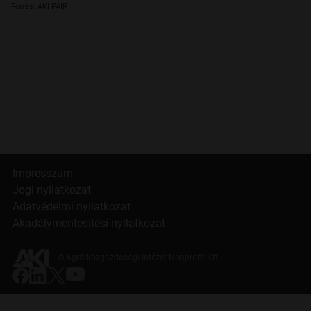
Forrás: AKI PÁIR
Impresszum
Jogi nyilatkozat
Adatvédelmi nyilatkozat
Akadálymentesítési nyilatkozat
© Agrárközgazdasági Intézet Nonprofit Kft.