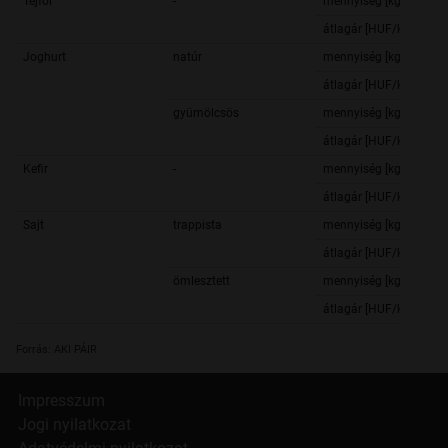
Tejföl
-
mennyiség [kg]
átlagár [HUF/kg]
Joghurt
natúr
mennyiség [kg]
átlagár [HUF/kg]
gyümölcsös
mennyiség [kg]
átlagár [HUF/kg]
Kefir
-
mennyiség [kg]
átlagár [HUF/kg]
Sajt
trappista
mennyiség [kg]
átlagár [HUF/kg]
ömlesztett
mennyiség [kg]
átlagár [HUF/kg]
Forrás: AKI PÁIR
Impresszum
Jogi nyilatkozat