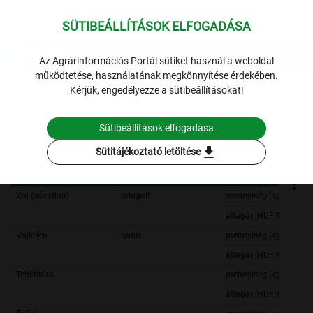
SÜTIBEÁLLÍTÁSOK ELFOGADÁSA
expand_more
Lekérdezések
Az Agrárinformációs Portál sütiket használ a weboldal
működtetése, használatának megkönnyítése érdekében.
Archivált adatok
Archív 2010
Tej és tejtermékek
A
Kérjük, engedélyezze a sütibeállításokat!
tejtermékek havi értékesítési ára
2010. január-2010. december
Sütibeállítások elfogadása
Szűrési feltételek
download
Sütitájékoztató letöltése
Vaj (sózatlan)
adagolt
mennyiség [kg]
átlagár [HUF/kg]
Vajkrém
natúr
mennyiség [kg]
átlagár [HUF/kg]
Tehéntúró
-
mennyiség [kg]
átlagár [HUF/kg]