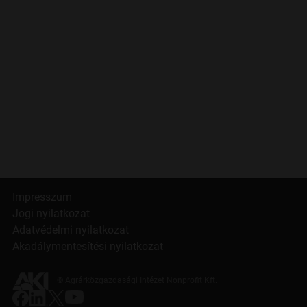
Impresszum
Jogi nyilatkozat
Adatvédelmi nyilatkozat
Akadálymentesítési nyilatkozat
© Agrárközgazdasági Intézet Nonprofit Kft.