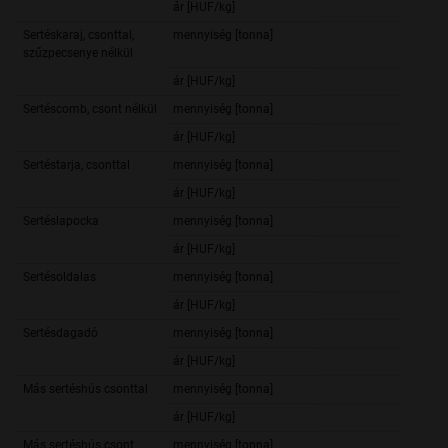
ár [HUF/kg]
587,
Sertéskaraj, csonttal,
mennyiség [tonna]
10,
szűzpecsenye nélkül
ár [HUF/kg]
923,
Sertéscomb, csont nélkül
mennyiség [tonna]
1 143,
ár [HUF/kg]
828,
Sertéstarja, csonttal
mennyiség [tonna]
59,
ár [HUF/kg]
934,
Sertéslapocka
mennyiség [tonna]
860,
ár [HUF/kg]
822,
Sertésoldalas
mennyiség [tonna]
242,
ár [HUF/kg]
1 061,
Sertésdagadó
mennyiség [tonna]
6,
ár [HUF/kg]
1 011,
Más sertéshús csonttal
mennyiség [tonna]
1 224,
ár [HUF/kg]
633,
Más sertéshús csont
mennyiség [tonna]